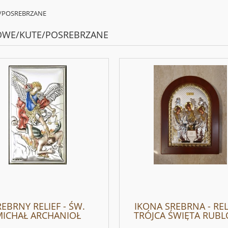
/POSREBRZANE
OWE/KUTE/POSREBRZANE
EBRNY RELIEF - ŚW.
IKONA SREBRNA - RELI
MICHAŁ ARCHANIOŁ
TRÓJCA ŚWIĘTA RUB