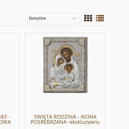
EF -
SWIĘTA RODZINA - IKONA
LOWA
POSREBRZANA -ekskluzywny
upominek