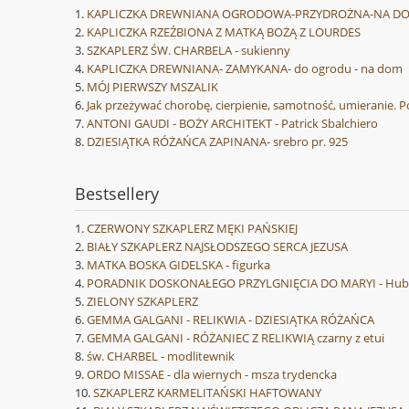
KAPLICZKA DREWNIANA OGRODOWA-PRZYDROŻNA-NA D
KAPLICZKA RZEŹBIONA Z MATKĄ BOŻĄ Z LOURDES
SZKAPLERZ ŚW. CHARBELA - sukienny
KAPLICZKA DREWNIANA- ZAMYKANA- do ogrodu - na dom
MÓJ PIERWSZY MSZALIK
Jak przeżywać chorobę, cierpienie, samotność, umieranie. P
ANTONI GAUDI - BOŻY ARCHITEKT - Patrick Sbalchiero
DZIESIĄTKA RÓŻAŃCA ZAPINANA- srebro pr. 925
Bestsellery
CZERWONY SZKAPLERZ MĘKI PAŃSKIEJ
BIAŁY SZKAPLERZ NAJSŁODSZEGO SERCA JEZUSA
MATKA BOSKA GIDELSKA - figurka
PORADNIK DOSKONAŁEGO PRZYLGNIĘCIA DO MARYI - Hube
ZIELONY SZKAPLERZ
GEMMA GALGANI - RELIKWIA - DZIESIĄTKA RÓŻAŃCA
GEMMA GALGANI - RÓŻANIEC Z RELIKWIĄ czarny z etui
św. CHARBEL - modlitewnik
ORDO MISSAE - dla wiernych - msza trydencka
SZKAPLERZ KARMELITAŃSKI HAFTOWANY