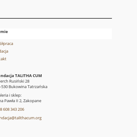
rmie
ółpraca
acja
takt
undacja TALITHA CUM
erch Rusiński 28
-530 Bukowina Tatrzańska
leria i sklep:
na Pawła II 2, Zakopane
8 608 343 206
ndacja@talithacum.org