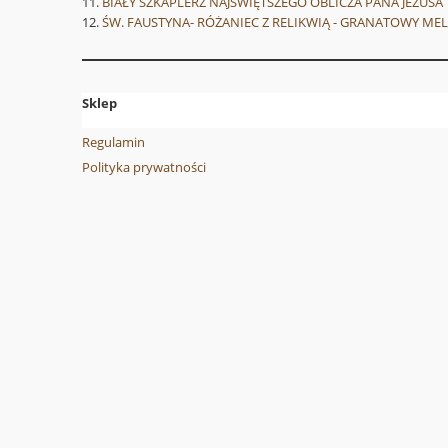
BIAŁY SZKAPLERZ NAJŚWIĘTSZEGO OBLICZA PANA JEZUSA
ŚW. FAUSTYNA- RÓŻANIEC Z RELIKWIĄ - GRANATOWY ME
Sklep
Regulamin
Polityka prywatności