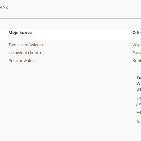
LANŻ
Moje konto
O fi
Twoje zamówienia
Wsp
Ustawienia konta
Fund
Przechowalnia
Kon
F
Wi
34
Ga
Ja
+4
fu