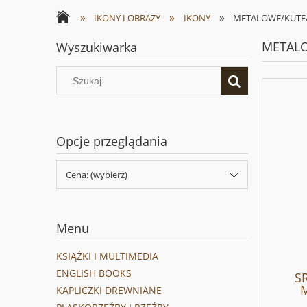
»
»
»
IKONY I OBRAZY
IKONY
METALOWE/KUTE
METAL
Wyszukiwarka
Opcje przeglądania
Cena: (wybierz)
Menu
KSIĄŻKI I MULTIMEDIA
ENGLISH BOOKS
SR
KAPLICZKI DREWNIANE