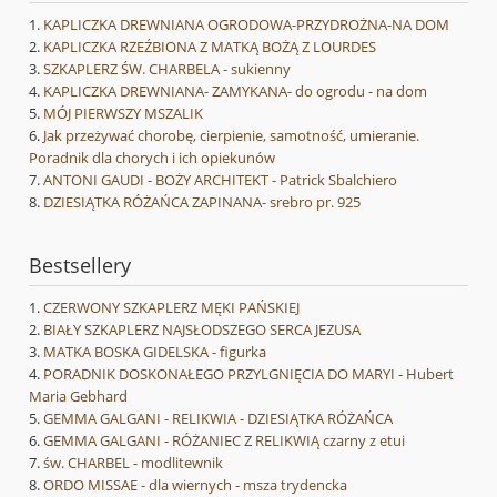
KAPLICZKA DREWNIANA OGRODOWA-PRZYDROŻNA-NA DOM
KAPLICZKA RZEŹBIONA Z MATKĄ BOŻĄ Z LOURDES
SZKAPLERZ ŚW. CHARBELA - sukienny
KAPLICZKA DREWNIANA- ZAMYKANA- do ogrodu - na dom
MÓJ PIERWSZY MSZALIK
Jak przeżywać chorobę, cierpienie, samotność, umieranie.
Poradnik dla chorych i ich opiekunów
ANTONI GAUDI - BOŻY ARCHITEKT - Patrick Sbalchiero
DZIESIĄTKA RÓŻAŃCA ZAPINANA- srebro pr. 925
Bestsellery
CZERWONY SZKAPLERZ MĘKI PAŃSKIEJ
BIAŁY SZKAPLERZ NAJSŁODSZEGO SERCA JEZUSA
MATKA BOSKA GIDELSKA - figurka
PORADNIK DOSKONAŁEGO PRZYLGNIĘCIA DO MARYI - Hubert
Maria Gebhard
GEMMA GALGANI - RELIKWIA - DZIESIĄTKA RÓŻAŃCA
GEMMA GALGANI - RÓŻANIEC Z RELIKWIĄ czarny z etui
św. CHARBEL - modlitewnik
ORDO MISSAE - dla wiernych - msza trydencka