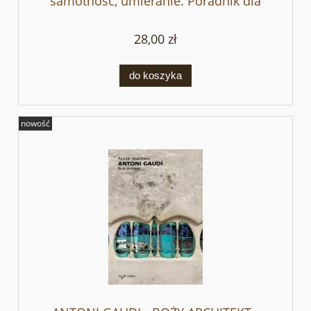
samotność, umieranie. Poradnik dla
chorych i ich opiekunów
28,00 zł
do koszyka
nowość