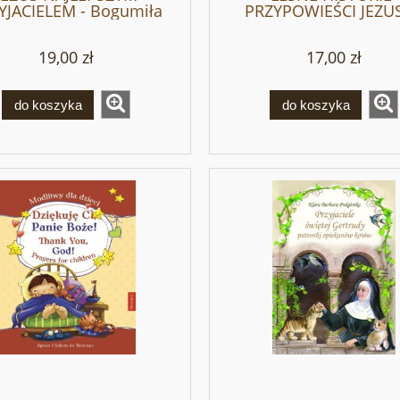
YJACIELEM - Bogumiła
PRZYPOWIEŚCI JEZUS
Wróblewska
Bogumiła Wróblew
19,00 zł
17,00 zł
do koszyka
do koszyka