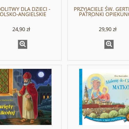
DLITWY DLA DZIECI -
PRZYJACIELE ŚW. GER
OLSKO-ANGIELSKIE
PATRONKI OPIEKU
KOTÓW - Klara Barb
Podgórska
24,90 zł
29,90 zł