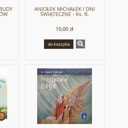
TRUDY
ANIOŁEK MICHAŁEK I DNI
NÓW
ŚWIĄTECZNE - Ks. R.
ara
Olchawski
10,00 zł
do koszyka