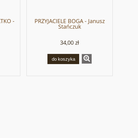
ATKO -
PRZYJACIELE BOGA - Janusz
Stańczuk
34,00 zł
do koszyka