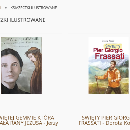
»
I
KSIĄŻECZKI ILUSTROWANE
CZKI ILUSTROWANE
WIĘTEJ GEMMIE KTÓRA
SWIĘTY PIER GIORG
AŁA RANY JEZUSA - Jerzy
FRASSATI - Dorota Ko
Chrzanowski CP