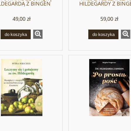
LDEGARDĄ Z BINGEN
HILDEGARDY Z BINGE
Wighard Strehlo
49,00 zł
59,00 zł
do koszyka
do koszyka