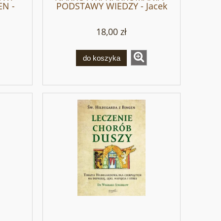
N -
PODSTAWY WIEDZY - Jacek
w
Wrona
18,00 zł
do koszyka