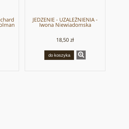
ichard
JEDZENIE - UZALEŻNIENIA -
Colman
Iwona Niewiadomska
18,50 zł
do koszyka