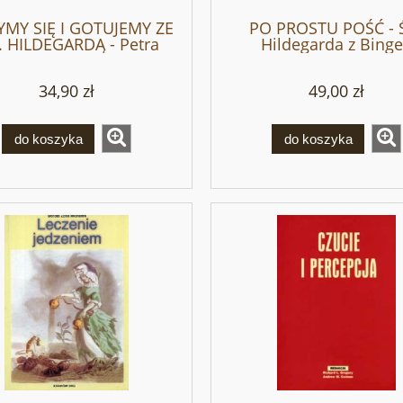
YMY SIĘ I GOTUJEMY ZE
PO PROSTU POŚĆ - 
 HILDEGARDĄ - Petra
Hildegarda z Bing
Hirscher
34,90 zł
49,00 zł
do koszyka
do koszyka