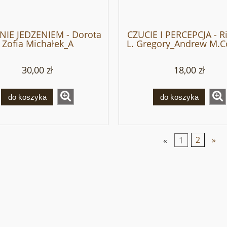
NIE JEDZENIEM - Dorota
CZUCIE I PERCEPCJA - R
Zofia Michałek_A
L. Gregory_Andrew M.
30,00 zł
18,00 zł
do koszyka
do koszyka
«
1
2
»