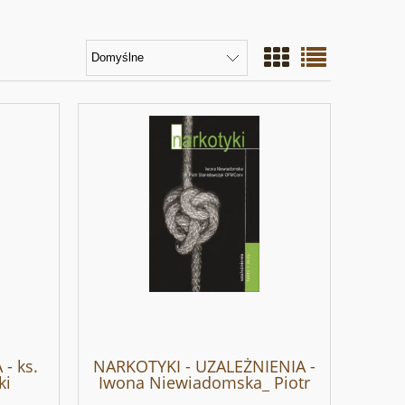
- ks.
NARKOTYKI - UZALEŻNIENIA -
ki
Iwona Niewiadomska_ Piotr
Stanisławczyk OFMConv