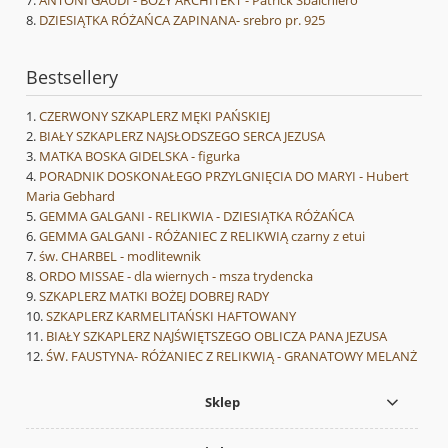
ANTONI GAUDI - BOŻY ARCHITEKT - Patrick Sbalchiero
DZIESIĄTKA RÓŻAŃCA ZAPINANA- srebro pr. 925
Bestsellery
CZERWONY SZKAPLERZ MĘKI PAŃSKIEJ
BIAŁY SZKAPLERZ NAJSŁODSZEGO SERCA JEZUSA
MATKA BOSKA GIDELSKA - figurka
PORADNIK DOSKONAŁEGO PRZYLGNIĘCIA DO MARYI - Hubert
Maria Gebhard
GEMMA GALGANI - RELIKWIA - DZIESIĄTKA RÓŻAŃCA
GEMMA GALGANI - RÓŻANIEC Z RELIKWIĄ czarny z etui
św. CHARBEL - modlitewnik
ORDO MISSAE - dla wiernych - msza trydencka
SZKAPLERZ MATKI BOŻEJ DOBREJ RADY
SZKAPLERZ KARMELITAŃSKI HAFTOWANY
BIAŁY SZKAPLERZ NAJŚWIĘTSZEGO OBLICZA PANA JEZUSA
ŚW. FAUSTYNA- RÓŻANIEC Z RELIKWIĄ - GRANATOWY MELANŻ
Sklep