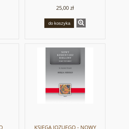
25,00 zł
do koszyka
O
KSIĘGA JOZUEGO - NOWY