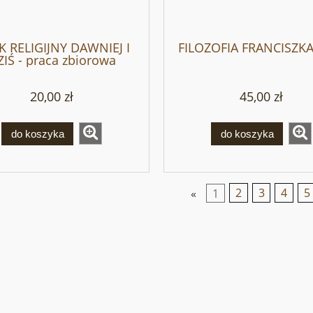
K RELIGIJNY DAWNIEJ I
FILOZOFIA FRANCISZ
IŚ - praca zbiorowa
20,00 zł
45,00 zł
do koszyka
do koszyka
«
1
2
3
4
5