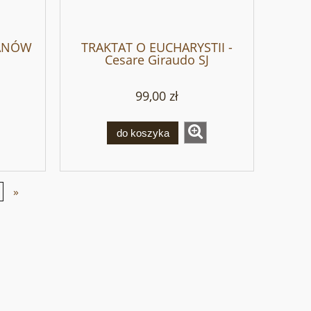
KANÓW
TRAKTAT O EUCHARYSTII -
Cesare Giraudo SJ
99,00 zł
do koszyka
»