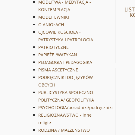
MODLITWA - MEDYTACJA -
LIS
KONTEMPLACJA
K
MODLITEWNIKI
O ANIOŁACH
OJCOWIE KOŚCIOŁA -
PATRYSTYKA I PATROLOGIA
PATRIOTYCZNE
PAPIEŻE /WATYKAN
PEDAGOGIA I PEDAGOGIKA
PISMA ASCETYCZNE
PODRĘCZNIKI DO JĘZYKÓW
OBCYCH
PUBLICYSTYKA SPOŁECZNO-
POLITYCZNA/ GEOPOLITYKA
PSYCHOLOGIA/poradniki/podręczniki
RELIGIOZNAWSTWO - inne
religie
RODZINA / MAŁŻEŃSTWO