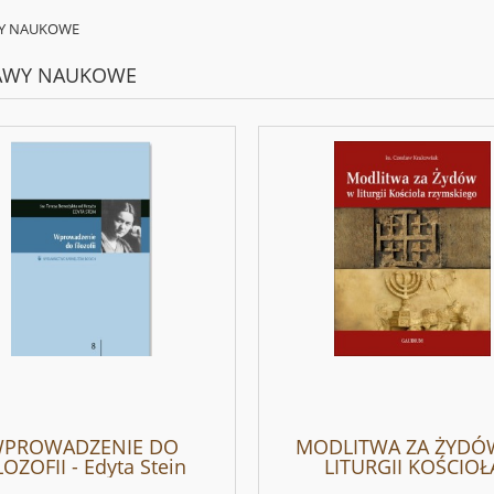
Y NAUKOWE
AWY NAUKOWE
PROWADZENIE DO
MODLITWA ZA ŻYDÓ
LOZOFII - Edyta Stein
LITURGII KOŚCIOŁ
RZYMSKIEGO - Czes