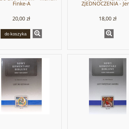
Finke-A
ZJEDNOCZENIA - Jer
Wiesław Gogola O
20,00 zł
18,00 zł
do koszyka