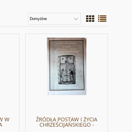
W W
ŹRÓDŁA POSTAW I ŻYCIA
A
CHRZEŚCIJAŃSKIEGO -
ław
Walerian Słomka -A