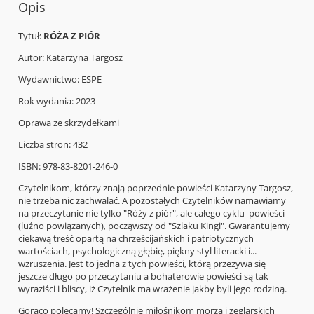
Opis
Tytuł:
RÓŻA Z PIÓR
Autor: Katarzyna Targosz
Wydawnictwo: ESPE
Rok wydania: 2023
Oprawa ze skrzydełkami
Liczba stron: 432
ISBN: 978-83-8201-246-0
Czytelnikom, którzy znają poprzednie powieści Katarzyny Targosz,
nie trzeba nic zachwalać. A pozostałych Czytelników namawiamy
na przeczytanie nie tylko "Róży z piór", ale całego cyklu powieści
(luźno powiązanych), począwszy od "Szlaku Kingi". Gwarantujemy
ciekawą treść opartą na chrześcijańskich i patriotycznych
wartościach, psychologiczną głębię, piękny styl literacki i...
wzruszenia. Jest to jedna z tych powieści, którą przeżywa się
jeszcze długo po przeczytaniu a bohaterowie powieści są tak
wyraziści i bliscy, iż Czytelnik ma wrażenie jakby byli jego rodziną.
Gorąco polecamy! Szczególnie miłośnikom morza i żeglarskich