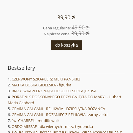
39,90 zł
49,90 zł
Cena regularna:
39,90 zł
Najniższa cena:
do koszyka
Bestsellery
CZERWONY SZKAPLERZ MĘKI PAŃSKIEJ
MATKA BOSKA GIDELSKA - figurka
BIAŁY SZKAPLERZ NAJSŁODSZEGO SERCA JEZUSA
PORADNIK DOSKONAŁEGO PRZYLGNIĘCIA DO MARYI - Hubert
Maria Gebhard
GEMMA GALGANI - RELIKWIA - DZIESIĄTKA RÓŻAŃCA
GEMMA GALGANI - RÓŻANIEC Z RELIKWIĄ czarny z etui
św. CHARBEL - modlitewnik
ORDO MISSAE - dla wiernych - msza trydencka
ŚW. FAUSTYNA- RÓŻANIEC Z RELIKWIĄ - GRANATOWY MELANŻ