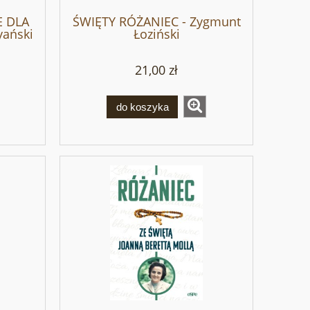
E DLA
ŚWIĘTY RÓŻANIEC - Zygmunt
yański
Łoziński
21,00 zł
do koszyka