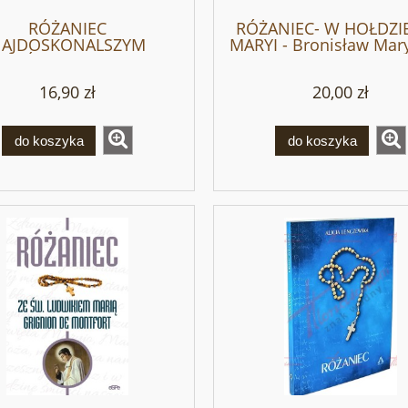
RÓŻANIEC
RÓŻANIEC- W HOŁDZI
AJDOSKONALSZYM
MARYI - Bronisław Mar
OŻEŃSTWEM DO MATKI
IEJ - Konstanty Maria
16,90 zł
20,00 zł
Żukiewicz
do koszyka
do koszyka