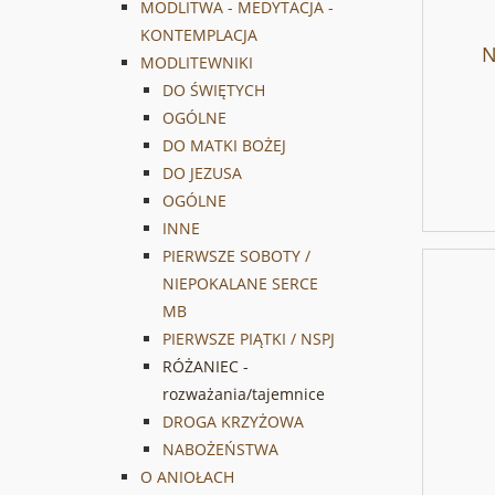
MODLITWA - MEDYTACJA -
KONTEMPLACJA
N
MODLITEWNIKI
NAB
DO ŚWIĘTYCH
BOSK
OGÓLNE
DO MATKI BOŻEJ
DO JEZUSA
OGÓLNE
INNE
PIERWSZE SOBOTY /
NIEPOKALANE SERCE
MB
PIERWSZE PIĄTKI / NSPJ
RÓŻANIEC -
rozważania/tajemnice
DROGA KRZYŻOWA
NABOŻEŃSTWA
O ANIOŁACH