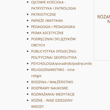
OJCOWIE KOŚCIOŁA -
PATRYSTYKA I PATROLOGIA
PATRIOTYCZNE
RÓŻAN
M
PAPIEŻE /WATYKAN
PEDAGOGIA I PEDAGOGIKA
PISMA ASCETYCZNE
PODRĘCZNIKI DO JĘZYKÓW
OBCYCH
PUBLICYSTYKA SPOŁECZNO-
POLITYCZNA/ GEOPOLITYKA
PSYCHOLOGIA/poradniki/podręczniki
RELIGIOZNAWSTWO - inne
religie
RODZINA / MAŁŻEŃSTWO
ROZPRAWY NAUKOWE
ROZWAŻANIA/ MEDYTACJE
RÓŻNE - INNE DZIEDZINY
WIEDZY