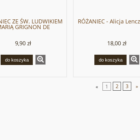
IEC ZE ŚW. LUDWIKIEM
RÓŻANIEC - Alicja Lenc
ARIĄ GRIGNON DE
MONTFORT
9,90 zł
18,00 zł
do koszyka
do koszyka
«
1
2
3
»