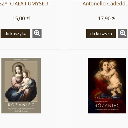
ZY, CIAŁA I UMYSŁU -
Antonello Cadeddu
Kathleen Beckman
Henrique Porcu
15,00 zł
17,90 zł
do koszyka
do koszyka