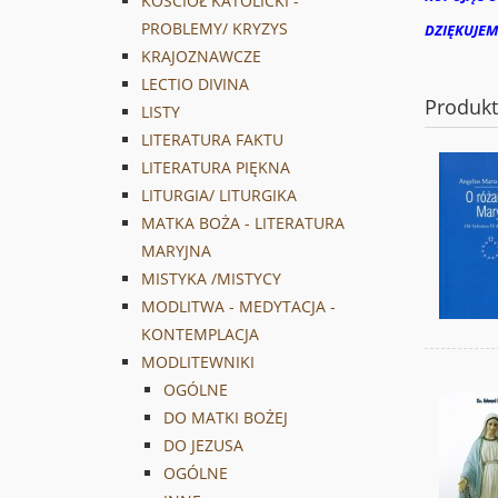
KOŚCIÓŁ KATOLICKI -
PROBLEMY/ KRYZYS
DZIĘKUJEM
KRAJOZNAWCZE
LECTIO DIVINA
Produk
LISTY
LITERATURA FAKTU
LITERATURA PIĘKNA
LITURGIA/ LITURGIKA
MATKA BOŻA - LITERATURA
MARYJNA
MISTYKA /MISTYCY
MODLITWA - MEDYTACJA -
KONTEMPLACJA
MODLITEWNIKI
OGÓLNE
DO MATKI BOŻEJ
DO JEZUSA
OGÓLNE