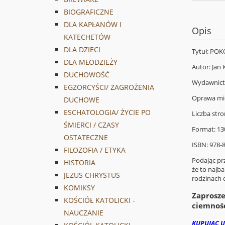
BIOGRAFICZNE
DLA KAPŁANÓW I
Opis
KATECHETÓW
DLA DZIECI
Tytuł: P
DLA MŁODZIEŻY
Autor: Jan 
DUCHOWOŚĆ
Wydawnic
EGZORCYŚCI/ ZAGROŻENIA
Oprawa mi
DUCHOWE
ESCHATOLOGIA/ ŻYCIE PO
Liczba stro
ŚMIERCI / CZASY
Format: 1
OSTATECZNE
ISBN: 978-
FILOZOFIA / ETYKA
Podając prz
HISTORIA
że to najb
JEZUS CHRYSTUS
rodzinach 
KOMIKSY
Zaprosze
KOŚCIÓŁ KATOLICKI -
ciemnośc
NAUCZANIE
KUPUJĄC U