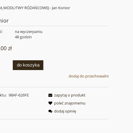
 MODLITWY RÓŻAŃCOWEJ - Jan Konior
ior
ć:
na wyczerpaniu
:
48 godzin
,00 zł
do koszyka
.
dodaj do przechowalni
ktu:
98AF-626FE
zapytaj o produkt
poleć znajomemu
dodaj opinię