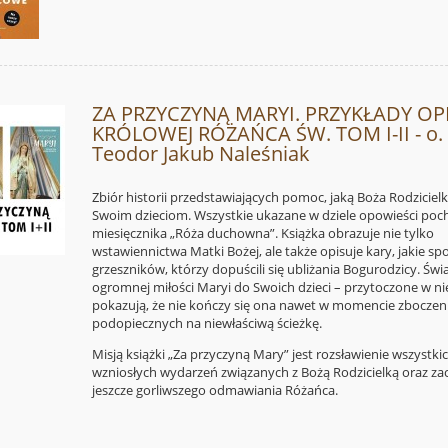
ZA PRZYCZYNĄ MARYI. PRZYKŁADY OP
KRÓLOWEJ RÓŻAŃCA ŚW. TOM I-II - o.
Teodor Jakub Naleśniak
Zbiór historii przedstawiających pomoc, jaką Boża Rodzicielk
Swoim dzieciom. Wszystkie ukazane w dziele opowieści poc
miesięcznika „Róża duchowna”. Książka obrazuje nie tylko
wstawiennictwa Matki Bożej, ale także opisuje kary, jakie sp
grzeszników, którzy dopuścili się ubliżania Bogurodzicy. Św
ogromnej miłości Maryi do Swoich dzieci – przytoczone w nie
pokazują, że nie kończy się ona nawet w momencie zboczeni
podopiecznych na niewłaściwą ścieżkę.
Misją książki „Za przyczyną Mary” jest rozsławienie wszystki
wzniosłych wydarzeń związanych z Bożą Rodzicielką oraz za
jeszcze gorliwszego odmawiania Różańca.