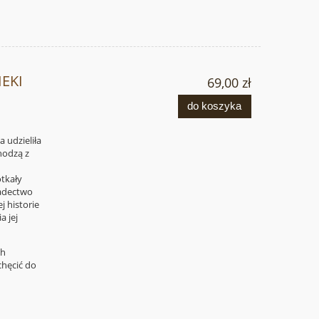
IEKI
69,00 zł
do koszyka
a udzieliła
hodzą z
otkały
iadectwo
j historie
a jej
ch
chęcić do