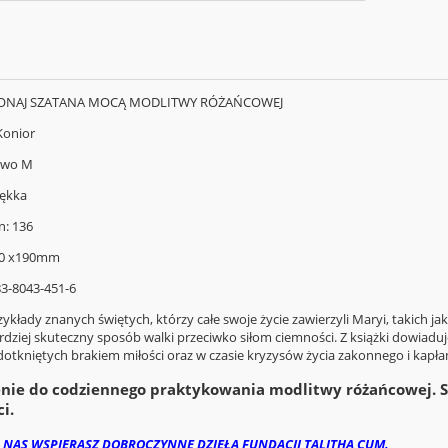
OKONAJ SZATANA MOCĄ MODLITWY RÓŻAŃCOWEJ
Konior
two M
ękka
n: 136
30 x190mm
83-8043-451-6
ykłady znanych świętych, którzy całe swoje życie zawierzyli Maryi, takich ja
ardziej skuteczny sposób walki przeciwko siłom ciemności. Z książki dowiad
dotkniętych brakiem miłości oraz w czasie kryzysów życia zakonnego i kapła
nie do codziennego praktykowania modlitwy różańcowej. S
i.
 NAS WSPIERASZ DOBROCZYNNE DZIEŁA FUNDACJI TALITHA CUM.