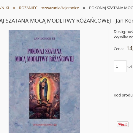
»
»
NIKI
RÓŻANIEC - rozważania/tajemnice
POKONAJ SZATANA MOCĄ
J SZATANA MOCĄ MODLITWY RÓŻAŃCOWEJ - Jan Kon
Dostępnoś
Wysyłka w
14
Cena:
szt
Kod produ