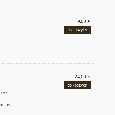
9,00 zł
do koszyka
24,00 zł
do koszyka
zyzny.
n – ks.