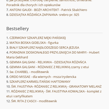
Poradnik dla chorych i ich opiekunów
ANTONI GAUDI - BOŻY ARCHITEKT - Patrick Sbalchiero
DZIESIĄTKA RÓŻAŃCA ZAPINANA- srebro pr. 925
Bestsellery
CZERWONY SZKAPLERZ MĘKI PAŃSKIEJ
MATKA BOSKA GIDELSKA - figurka
BIAŁY SZKAPLERZ NAJSŁODSZEGO SERCA JEZUSA
PORADNIK DOSKONAŁEGO PRZYLGNIĘCIA DO MARYI - Hubert
Maria Gebhard
GEMMA GALGANI - RELIKWIA - DZIESIĄTKA RÓŻAŃCA
GEMMA GALGANI - RÓŻANIEC Z RELIKWIĄ czarny z etui
św. CHARBEL - modlitewnik
ORDO MISSAE - dla wiernych - msza trydencka
SZKAPLERZ KARMELITAŃSKI HAFTOWANY
ŚW. FAUSTYNA- RÓŻANIEC Z RELIKWIĄ - GRANATOWY MELANŻ
RÓŻANIEC Z RELIKWIĄ - ŚW. FAUSTYNA KOWALSKA - komplet z
etui i certyfikatem
ŚW. RITA Z CASCII - modlitewnik