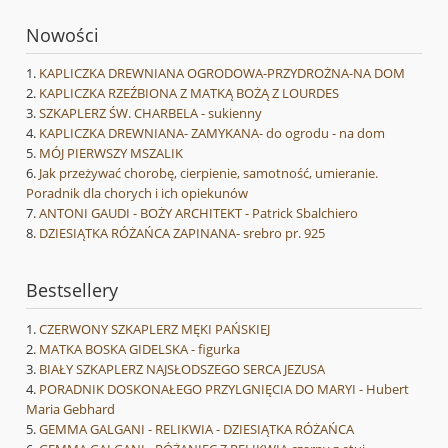
Nowości
KAPLICZKA DREWNIANA OGRODOWA-PRZYDROŻNA-NA DOM
KAPLICZKA RZEŹBIONA Z MATKĄ BOŻĄ Z LOURDES
SZKAPLERZ ŚW. CHARBELA - sukienny
KAPLICZKA DREWNIANA- ZAMYKANA- do ogrodu - na dom
MÓJ PIERWSZY MSZALIK
Jak przeżywać chorobę, cierpienie, samotność, umieranie.
Poradnik dla chorych i ich opiekunów
ANTONI GAUDI - BOŻY ARCHITEKT - Patrick Sbalchiero
DZIESIĄTKA RÓŻAŃCA ZAPINANA- srebro pr. 925
Bestsellery
CZERWONY SZKAPLERZ MĘKI PAŃSKIEJ
MATKA BOSKA GIDELSKA - figurka
BIAŁY SZKAPLERZ NAJSŁODSZEGO SERCA JEZUSA
PORADNIK DOSKONAŁEGO PRZYLGNIĘCIA DO MARYI - Hubert
Maria Gebhard
GEMMA GALGANI - RELIKWIA - DZIESIĄTKA RÓŻAŃCA