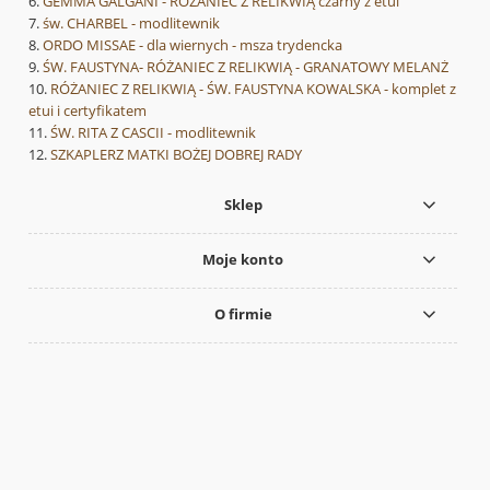
GEMMA GALGANI - RÓŻANIEC Z RELIKWIĄ czarny z etui
św. CHARBEL - modlitewnik
ORDO MISSAE - dla wiernych - msza trydencka
ŚW. FAUSTYNA- RÓŻANIEC Z RELIKWIĄ - GRANATOWY MELANŻ
RÓŻANIEC Z RELIKWIĄ - ŚW. FAUSTYNA KOWALSKA - komplet z
etui i certyfikatem
ŚW. RITA Z CASCII - modlitewnik
SZKAPLERZ MATKI BOŻEJ DOBREJ RADY
Sklep
Moje konto
O firmie