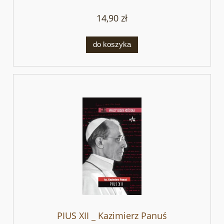
14,90 zł
do koszyka
PIUS XII _ Kazimierz Panuś