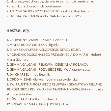
Jak przeżywać chorobę, cierpienie, samotność, umieranie.
Poradnik dla chorych i ich opiekunów
ANTONI GAUDI - BOŻY ARCHITEKT - Patrick Sbalchiero
DZIESIĄTKA RÓŻAŃCA ZAPINANA- srebro pr. 925
Bestsellery
CZERWONY SZKAPLERZ MĘKI PAŃSKIEJ
MATKA BOSKA GIDELSKA - figurka
BIAŁY SZKAPLERZ NAJSŁODSZEGO SERCA JEZUSA
PORADNIK DOSKONAŁEGO PRZYLGNIĘCIA DO MARYI - Hubert
Maria Gebhard
GEMMA GALGANI - RELIKWIA - DZIESIĄTKA RÓŻAŃCA
GEMMA GALGANI - RÓŻANIEC Z RELIKWIĄ czarny z etui
św. CHARBEL - modlitewnik
ORDO MISSAE - dla wiernych - msza trydencka
ŚW. FAUSTYNA- RÓŻANIEC Z RELIKWIĄ - GRANATOWY MELANŻ
RÓŻANIEC Z RELIKWIĄ - ŚW. FAUSTYNA KOWALSKA - komplet z
etui i certyfikatem
ŚW. RITA Z CASCII - modlitewnik
SZKAPLERZ MATKI BOŻEJ DOBREJ RADY