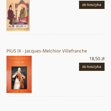
do koszyka
PIUS IX - Jacques-Melchior Villefranche
18,50 zł
do koszyka