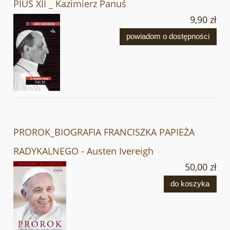
PIUS XII _ Kazimierz Panuś
9,90 zł
powiadom o dostępności
PROROK_BIOGRAFIA FRANCISZKA PAPIEŻA
RADYKALNEGO - Austen Ivereigh
50,00 zł
do koszyka