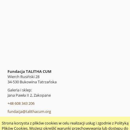
Fundacja TALITHA CUM
Wierch Rusiński 28
34-530 Bukowina Tatrzańska
Galeria i sklep:
Jana Pawła II 2, Zakopane
+48 608 343 206
fundacja@talithacum.org
Strona korzysta z plików cookies w celu realizacji usług i zgodnie z Polityką
pokaż pełną wersję strony
Plików Cookies. Możesz określić warunki przechowywania lub dostępu do