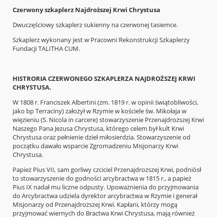
Czerwony szkaplerz Najdroższej Krwi Chrystusa
Dwuczęściowy szkaplerz sukienny na czerwonej tasiemce.
Szkaplerz wykonany jest w Pracowni Rekonstrukcji Szkaplerzy
Fundacji TALITHA CUM.
HISTRORIA CZERWONEGO SZKAPLERZA NAJDROŻSZEJ KRWI
CHRYSTUSA.
W 1808 r. Franciszek Albertini (zm. 1819 r. w opinii świątobliwości,
jako bp Terraciny) założył w Rzymie w kościele św. Mikołaja w
więzieniu (S. Nicola in carcere) stowarzyszenie Przenajdroższej Krwi
Naszego Pana Jezusa Chrystusa, którego celem był kult Krwi
Chrystusa oraz pełnienie dzieł miłosierdzia. Stowarzyszenie od
początku dawało wsparcie Zgromadzeniu Misjonarzy Krwi
Chrystusa.
Papież Pius VII, sam gorliwy czciciel Przenajdroższej Krwi, podniósł
to stowarzyszenie do godności arcybractwa w 1815 r., a papież
Pius IX nadał mu liczne odpusty. Upoważnienia do przyjmowania
do Arcybractwa udziela dyrektor arcybractwa w Rzymie i generał
Misjonarzy od Przenajdroższej Krwi. Kapłani, którzy mogą
przyjmować wiernych do Bractwa Krwi Chrystusa, mają również