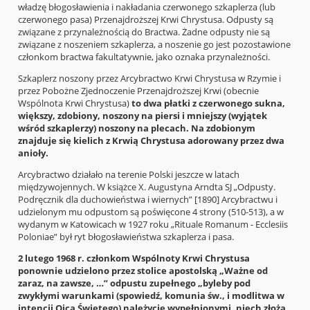
władzę błogosławienia i nakładania czerwonego szkaplerza (lub
czerwonego pasa) Przenajdroższej Krwi Chrystusa. Odpusty są
związane z przynależnością do Bractwa. Żadne odpusty nie są
związane z noszeniem szkaplerza, a noszenie go jest pozostawione
członkom bractwa fakultatywnie, jako oznaka przynależności.
Szkaplerz noszony przez Arcybractwo Krwi Chrystusa w Rzymie i
przez Pobożne Zjednoczenie Przenajdroższej Krwi (obecnie
Wspólnota Krwi Chrystusa)
to dwa płatki z czerwonego sukna,
większy, zdobiony, noszony na piersi i mniejszy (wyjątek
wśród szkaplerzy) noszony na plecach. Na zdobionym
znajduje się kielich z Krwią Chrystusa adorowany przez dwa
anioły.
Arcybractwo działało na terenie Polski jeszcze w latach
międzywojennych. W książce X. Augustyna Arndta SJ „Odpusty.
Podręcznik dla duchowieństwa i wiernych” [1890] Arcybractwu i
udzielonym mu odpustom są poświęcone 4 strony (510-513), a w
wydanym w Katowicach w 1927 roku „Rituale Romanum - Ecclesiis
Poloniae” był ryt błogosławieństwa szkaplerza i pasa.
2 lutego 1968 r. członkom Wspólnoty Krwi Chrystusa
ponownie udzielono przez stolice apostolską „Ważne od
zaraz, na zawsze, …” odpustu zupełnego „byleby pod
zwykłymi warunkami (spowiedź, komunia św., i modlitwa w
intencji Ojca Świętego) należycie wypełnionymi, niech złożą