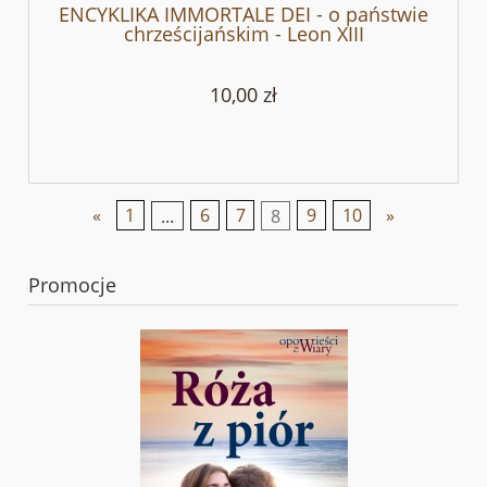
ENCYKLIKA IMMORTALE DEI - o państwie
chrześcijańskim - Leon XIII
10,00 zł
«
1
...
6
7
8
9
10
»
Promocje