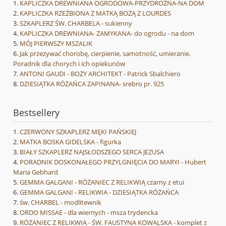
KAPLICZKA DREWNIANA OGRODOWA-PRZYDROŻNA-NA DOM
KAPLICZKA RZEŹBIONA Z MATKĄ BOŻĄ Z LOURDES
SZKAPLERZ ŚW. CHARBELA - sukienny
KAPLICZKA DREWNIANA- ZAMYKANA- do ogrodu - na dom
MÓJ PIERWSZY MSZALIK
Jak przeżywać chorobę, cierpienie, samotność, umieranie.
Poradnik dla chorych i ich opiekunów
ANTONI GAUDI - BOŻY ARCHITEKT - Patrick Sbalchiero
DZIESIĄTKA RÓŻAŃCA ZAPINANA- srebro pr. 925
Bestsellery
CZERWONY SZKAPLERZ MĘKI PAŃSKIEJ
MATKA BOSKA GIDELSKA - figurka
BIAŁY SZKAPLERZ NAJSŁODSZEGO SERCA JEZUSA
PORADNIK DOSKONAŁEGO PRZYLGNIĘCIA DO MARYI - Hubert
Maria Gebhard
GEMMA GALGANI - RÓŻANIEC Z RELIKWIĄ czarny z etui
GEMMA GALGANI - RELIKWIA - DZIESIĄTKA RÓŻAŃCA
św. CHARBEL - modlitewnik
ORDO MISSAE - dla wiernych - msza trydencka
RÓŻANIEC Z RELIKWIĄ - ŚW. FAUSTYNA KOWALSKA - komplet z