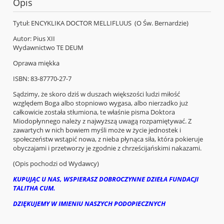
Opis
Tytuł: ENCYKLIKA DOCTOR MELLIFLUUS (O Św. Bernardzie)
Autor: Pius XII
Wydawnictwo TE DEUM
Oprawa miękka
ISBN: 83-87770-27-7
Sądzimy, że skoro dziś w duszach większości ludzi miłość
względem Boga albo stopniowo wygasa, albo nierzadko już
całkowicie została stłumiona, te właśnie pisma Doktora
Miodopłynnego należy z najwyższą uwagą rozpamiętywać. Z
zawartych w nich bowiem myśli może w życie jednostek i
społeczeństw wstąpić nowa, z nieba płynąca siła, która pokieruje
obyczajami i przetworzy je zgodnie z chrześcijańskimi nakazami.
(Opis pochodzi od Wydawcy)
KUPUJĄC U NAS, WSPIERASZ DOBROCZYNNE DZIEŁA FUNDACJI
TALITHA CUM.
DZIĘKUJEMY W IMIENIU NASZYCH PODOPIECZNYCH