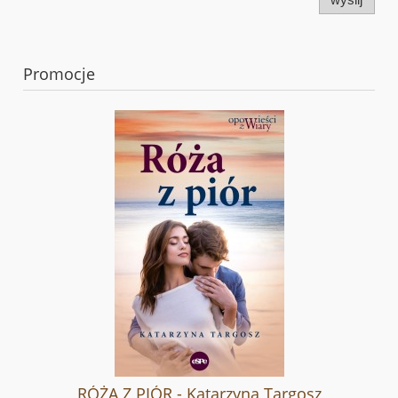
Promocje
RÓŻA Z PIÓR - Katarzyna Targosz