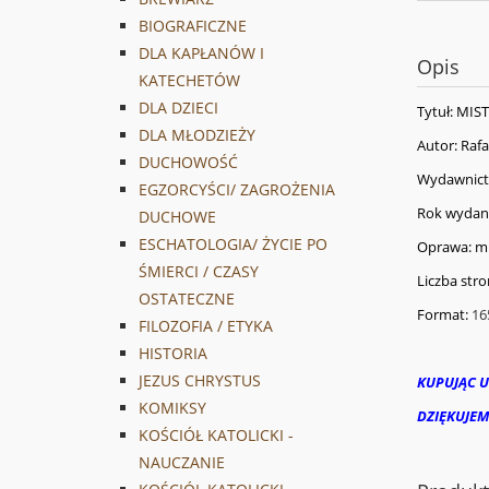
BIOGRAFICZNE
DLA KAPŁANÓW I
Opis
KATECHETÓW
DLA DZIECI
Tytuł: MI
DLA MŁODZIEŻY
Autor: Rafa
DUCHOWOŚĆ
Wydawnict
EGZORCYŚCI/ ZAGROŻENIA
Rok wydan
DUCHOWE
ESCHATOLOGIA/ ŻYCIE PO
Oprawa: mi
ŚMIERCI / CZASY
Liczba stro
OSTATECZNE
Format:
16
FILOZOFIA / ETYKA
HISTORIA
JEZUS CHRYSTUS
KUPUJĄC U
KOMIKSY
DZIĘKUJEM
KOŚCIÓŁ KATOLICKI -
NAUCZANIE