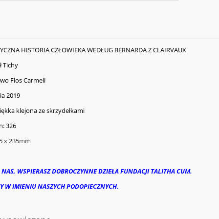
STYCZNA HISTORIA CZŁOWIEKA WEDŁUG BERNARDA Z CLAIRVAUX
ł Tichy
wo Flos Carmeli
ia 2019
ękka klejona ze skrzydełkami
n: 326
5 x 235mm
 NAS, WSPIERASZ DOBROCZYNNE DZIEŁA FUNDACJI TALITHA CUM.
Y W IMIENIU NASZYCH PODOPIECZNYCH.