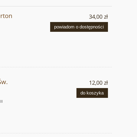
rton
34,00 zł
powiadom o dostępności
Św.
12,00 zł
do koszyka
II