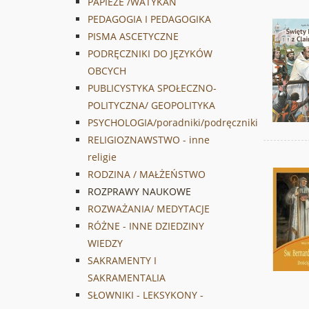
PAPIEŻE /WATYKAN
PEDAGOGIA I PEDAGOGIKA
PISMA ASCETYCZNE
PODRĘCZNIKI DO JĘZYKÓW
OBCYCH
PUBLICYSTYKA SPOŁECZNO-
POLITYCZNA/ GEOPOLITYKA
PSYCHOLOGIA/poradniki/podręczniki
RELIGIOZNAWSTWO - inne
religie
RODZINA / MAŁŻEŃSTWO
ROZPRAWY NAUKOWE
ROZWAŻANIA/ MEDYTACJE
RÓŻNE - INNE DZIEDZINY
WIEDZY
SAKRAMENTY I
SAKRAMENTALIA
SŁOWNIKI - LEKSYKONY -