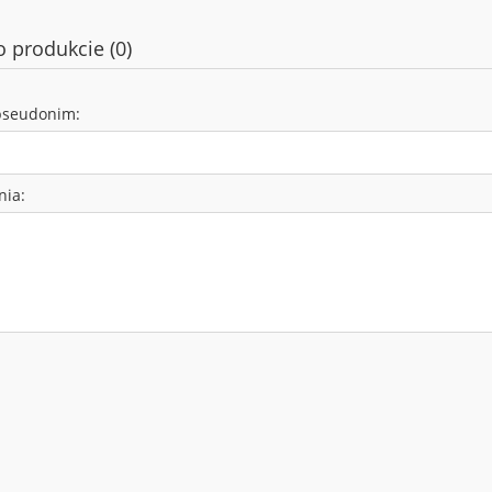
o produkcie (0)
pseudonim:
nia: