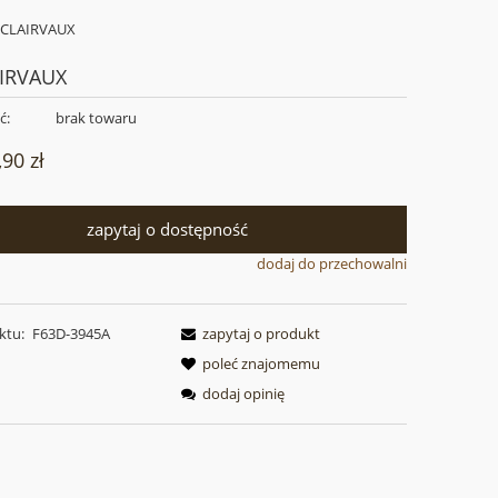
 CLAIRVAUX
IRVAUX
ć:
brak towaru
,90 zł
zapytaj o dostępność
dodaj do przechowalni
ktu:
F63D-3945A
zapytaj o produkt
poleć znajomemu
dodaj opinię