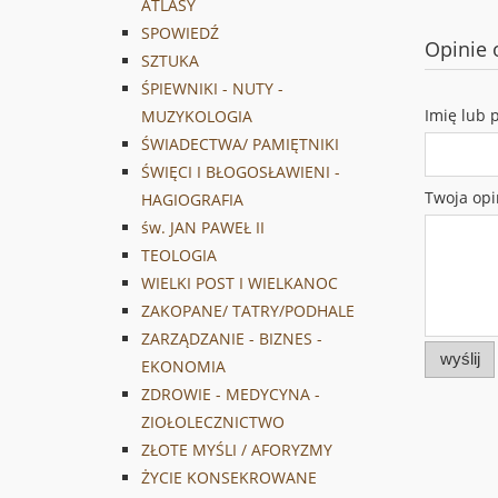
ATLASY
SPOWIEDŹ
Opinie 
SZTUKA
ŚPIEWNIKI - NUTY -
Imię lub 
MUZYKOLOGIA
ŚWIADECTWA/ PAMIĘTNIKI
ŚWIĘCI I BŁOGOSŁAWIENI -
Twoja opi
HAGIOGRAFIA
św. JAN PAWEŁ II
TEOLOGIA
WIELKI POST I WIELKANOC
ZAKOPANE/ TATRY/PODHALE
ZARZĄDZANIE - BIZNES -
wyślij
EKONOMIA
ZDROWIE - MEDYCYNA -
ZIOŁOLECZNICTWO
ZŁOTE MYŚLI / AFORYZMY
ŻYCIE KONSEKROWANE