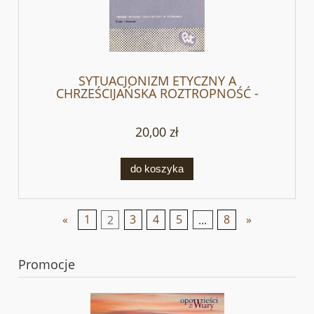
SYTUACJONIZM ETYCZNY A
CHRZEŚCIJAŃSKA ROZTROPNOŚĆ -
Seweryn Rosik - A
20,00 zł
do koszyka
«
1
2
3
4
5
...
8
»
Promocje