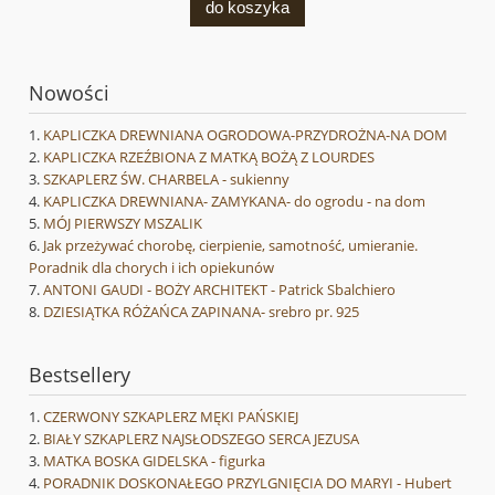
do koszyka
Nowości
KAPLICZKA DREWNIANA OGRODOWA-PRZYDROŻNA-NA DOM
KAPLICZKA RZEŹBIONA Z MATKĄ BOŻĄ Z LOURDES
SZKAPLERZ ŚW. CHARBELA - sukienny
KAPLICZKA DREWNIANA- ZAMYKANA- do ogrodu - na dom
MÓJ PIERWSZY MSZALIK
Jak przeżywać chorobę, cierpienie, samotność, umieranie.
Poradnik dla chorych i ich opiekunów
ANTONI GAUDI - BOŻY ARCHITEKT - Patrick Sbalchiero
DZIESIĄTKA RÓŻAŃCA ZAPINANA- srebro pr. 925
Bestsellery
CZERWONY SZKAPLERZ MĘKI PAŃSKIEJ
BIAŁY SZKAPLERZ NAJSŁODSZEGO SERCA JEZUSA
MATKA BOSKA GIDELSKA - figurka
PORADNIK DOSKONAŁEGO PRZYLGNIĘCIA DO MARYI - Hubert