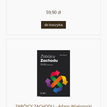
59,90 zł
do koszyka
ZABÓJCY ZACHODU - Adam Wielomski