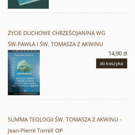
ŻYCIE DUCHOWE CHRZEŚCIJANINA WG
ŚW.PAWŁA I ŚW. TOMASZA Z AKWINU
14,90 zł
do koszyka
SUMMA TEOLOGII ŚW. TOMASZA Z AKWINU -
Jean-Pierre Torrell OP