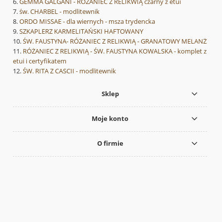
GEMMA GALGANI - RÓŻANIEC Z RELIKWIĄ czarny z etui
św. CHARBEL - modlitewnik
ORDO MISSAE - dla wiernych - msza trydencka
SZKAPLERZ KARMELITAŃSKI HAFTOWANY
ŚW. FAUSTYNA- RÓŻANIEC Z RELIKWIĄ - GRANATOWY MELANŻ
RÓŻANIEC Z RELIKWIĄ - ŚW. FAUSTYNA KOWALSKA - komplet z
etui i certyfikatem
ŚW. RITA Z CASCII - modlitewnik
Sklep
Moje konto
O firmie