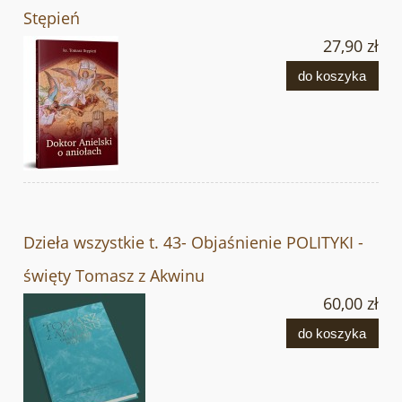
Stępień
27,90 zł
do koszyka
Dzieła wszystkie t. 43- Objaśnienie POLITYKI -
święty Tomasz z Akwinu
60,00 zł
do koszyka