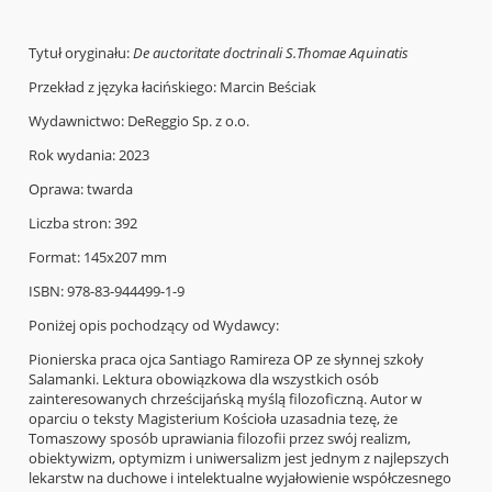
Tytuł oryginału:
De auctoritate doctrinali S
.Thomae Aquinatis
Przekład z języka łacińskiego: Marcin Beściak
Wydawnictwo: DeReggio Sp. z o.o.
Rok wydania: 2023
Oprawa: twarda
Liczba stron: 392
Format: 145x207 mm
ISBN: 978-83-944499-1-9
Poniżej opis pochodzący od Wydawcy:
Pionierska praca ojca Santiago Ramireza OP ze słynnej szkoły
Salamanki. Lektura obowiązkowa dla wszystkich osób
zainteresowanych chrześcijańską myślą filozoficzną. Autor w
oparciu o teksty Magisterium Kościoła uzasadnia tezę, że
Tomaszowy sposób uprawiania filozofii przez swój realizm,
obiektywizm, optymizm i uniwersalizm jest jednym z najlepszych
lekarstw na duchowe i intelektualne wyjałowienie współczesnego