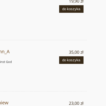
19,90 zł
do koszyka
ahn_A
35,00 zł
do koszyka
ainst God
niew
23,00 zł