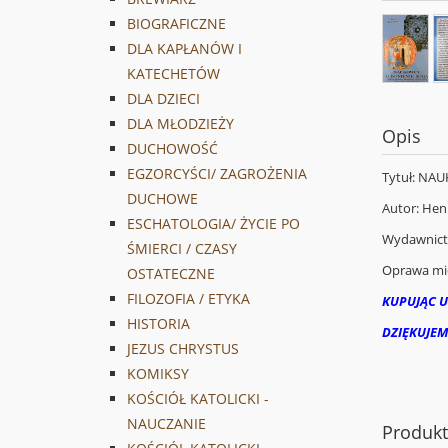
BIOGRAFICZNE
DLA KAPŁANÓW I
KATECHETÓW
DLA DZIECI
DLA MŁODZIEŻY
Opis
DUCHOWOŚĆ
EGZORCYŚCI/ ZAGROŻENIA
Tytuł: NA
DUCHOWE
Autor: Hen
ESCHATOLOGIA/ ŻYCIE PO
Wydawnic
ŚMIERCI / CZASY
Oprawa mi
OSTATECZNE
FILOZOFIA / ETYKA
KUPUJĄC U
HISTORIA
DZIĘKUJEM
JEZUS CHRYSTUS
KOMIKSY
KOŚCIÓŁ KATOLICKI -
NAUCZANIE
Produk