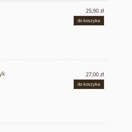
25,90 zł
do koszyka
yk
27,00 zł
do koszyka