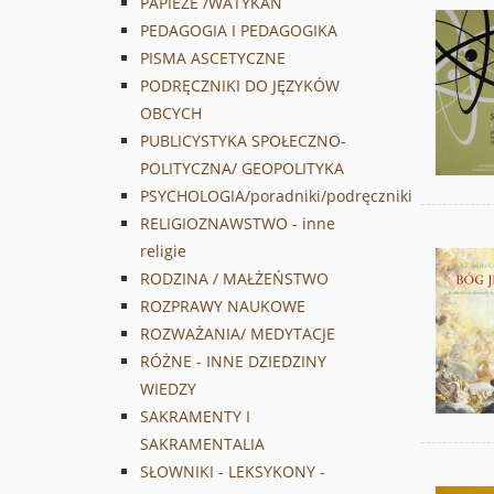
PAPIEŻE /WATYKAN
PEDAGOGIA I PEDAGOGIKA
PISMA ASCETYCZNE
PODRĘCZNIKI DO JĘZYKÓW
OBCYCH
PUBLICYSTYKA SPOŁECZNO-
POLITYCZNA/ GEOPOLITYKA
PSYCHOLOGIA/poradniki/podręczniki
RELIGIOZNAWSTWO - inne
religie
RODZINA / MAŁŻEŃSTWO
ROZPRAWY NAUKOWE
ROZWAŻANIA/ MEDYTACJE
RÓŻNE - INNE DZIEDZINY
WIEDZY
SAKRAMENTY I
SAKRAMENTALIA
SŁOWNIKI - LEKSYKONY -