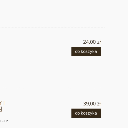
24,00 zł
do koszyka
 I
39,00 zł
J
do koszyka
- Fr.