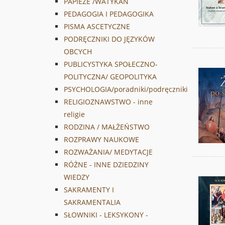
PAPIEŻE /WATYKAN
PEDAGOGIA I PEDAGOGIKA
PISMA ASCETYCZNE
PODRĘCZNIKI DO JĘZYKÓW
OBCYCH
PUBLICYSTYKA SPOŁECZNO-
POLITYCZNA/ GEOPOLITYKA
PSYCHOLOGIA/poradniki/podręczniki
RELIGIOZNAWSTWO - inne
religie
RODZINA / MAŁŻEŃSTWO
ROZPRAWY NAUKOWE
ROZWAŻANIA/ MEDYTACJE
RÓŻNE - INNE DZIEDZINY
WIEDZY
SAKRAMENTY I
SAKRAMENTALIA
SŁOWNIKI - LEKSYKONY -