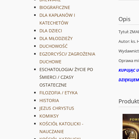
BIOGRAFICZNE
DLA KAPŁANÓW I
Opis
KATECHETÓW
DLA DZIECI
Tytuł: ZM
DLA MŁODZIEŻY
Autor: ks.
DUCHOWOŚĆ
Wydawnic
EGZORCYŚCI/ ZAGROŻENIA
Oprawa mi
DUCHOWE
ESCHATOLOGIA/ ŻYCIE PO
KUPUJĄC U
ŚMIERCI / CZASY
DZIĘKUJEM
OSTATECZNE
FILOZOFIA / ETYKA
Produk
HISTORIA
JEZUS CHRYSTUS
KOMIKSY
KOŚCIÓŁ KATOLICKI -
NAUCZANIE