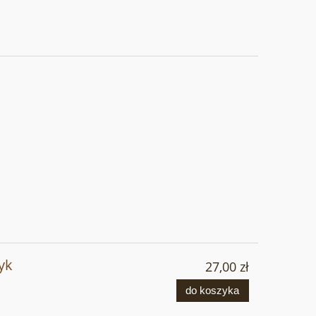
yk
27,00 zł
do koszyka