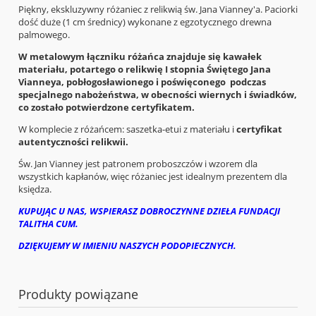
Piękny, ekskluzywny różaniec z relikwią św. Jana Vianney'a. Paciorki
dość duże (1 cm średnicy) wykonane z egzotycznego drewna
palmowego.
W metalowym łączniku różańca znajduje się kawałek
materiału, potartego o relikwię I stopnia Świętego Jana
Vianneya, pobłogosławionego i poświęconego podczas
specjalnego nabożeństwa, w obecności wiernych i świadków
,
co zostało potwierdzone certyfikatem.
W komplecie z różańcem: saszetka-etui z materiału i
certyfikat
autentyczności relikwii.
Św. Jan Vianney jest patronem proboszczów i wzorem dla
wszystkich kapłanów, więc różaniec jest idealnym prezentem dla
księdza.
KUPUJĄC U NAS, WSPIERASZ DOBROCZYNNE DZIEŁA FUNDACJI
TALITHA CUM.
DZIĘKUJEMY W IMIENIU NASZYCH PODOPIECZNYCH.
Produkty powiązane