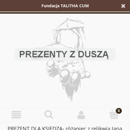
Fundacja TALITHA CUM
PREZENT DLA KSIĘDZA- różaniec z relikwią Jana