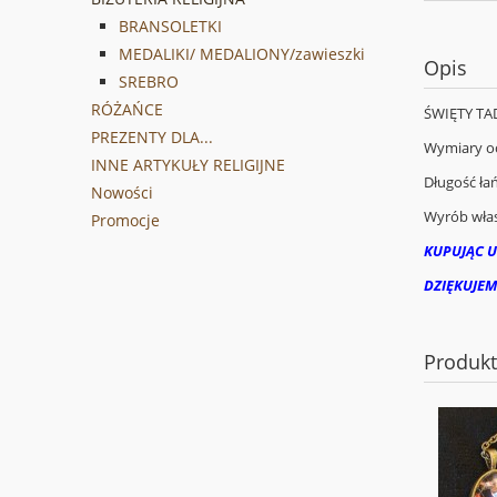
BRANSOLETKI
MEDALIKI/ MEDALIONY/zawieszki
Opis
SREBRO
RÓŻAŃCE
ŚWIĘTY TAD
PREZENTY DLA...
Wymiary oc
INNE ARTYKUŁY RELIGIJNE
Długość ła
Nowości
Wyrób wła
Promocje
KUPUJĄC U
DZIĘKUJEM
Produk