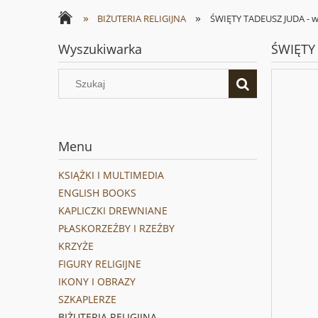
»
»
BIŻUTERIA RELIGIJNA
ŚWIĘTY TADEUSZ JUDA - wi
Wyszukiwarka
ŚWIĘTY 
Menu
KSIĄŻKI I MULTIMEDIA
ENGLISH BOOKS
KAPLICZKI DREWNIANE
PŁASKORZEŹBY I RZEŹBY
KRZYŻE
FIGURY RELIGIJNE
IKONY I OBRAZY
SZKAPLERZE
BIŻUTERIA RELIGIJNA