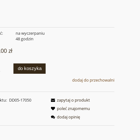
ć:
na wyczerpaniu
:
48 godzin
,00 zł
do koszyka
.
dodaj do przechowalni
ktu:
DD05-17050
zapytaj o produkt
poleć znajomemu
dodaj opinię