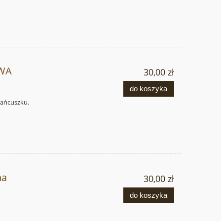
WA
30,00 zł
do koszyka
łańcuszku.
na
30,00 zł
do koszyka