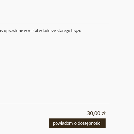
e, oprawione w metal w kolorze starego brązu.
a
30,00 zł
powiadom o dostępności