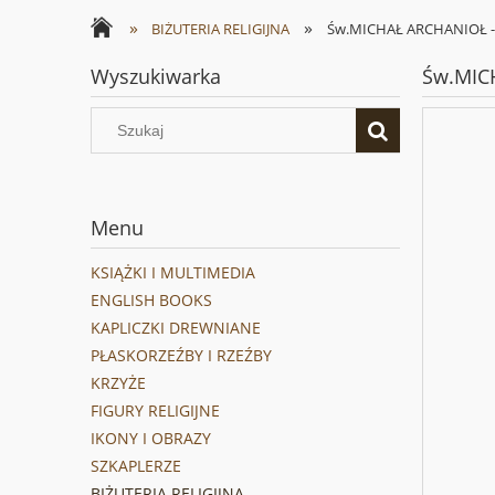
»
»
BIŻUTERIA RELIGIJNA
Św.MICHAŁ ARCHANIOŁ - 
Wyszukiwarka
Św.MIC
Menu
KSIĄŻKI I MULTIMEDIA
ENGLISH BOOKS
KAPLICZKI DREWNIANE
PŁASKORZEŹBY I RZEŹBY
KRZYŻE
FIGURY RELIGIJNE
IKONY I OBRAZY
SZKAPLERZE
BIŻUTERIA RELIGIJNA