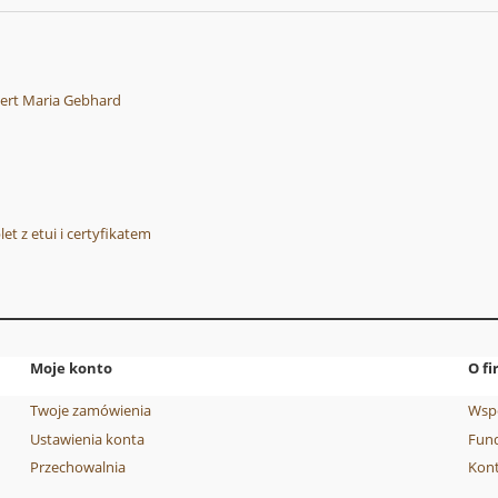
rt Maria Gebhard
 z etui i certyfikatem
Moje konto
O fi
Twoje zamówienia
Wsp
Ustawienia konta
Fund
Przechowalnia
Kon