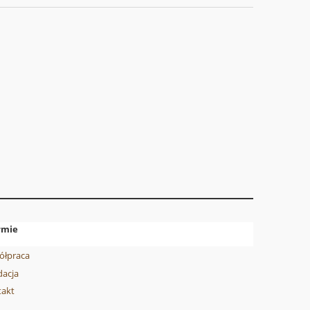
rmie
ółpraca
acja
takt