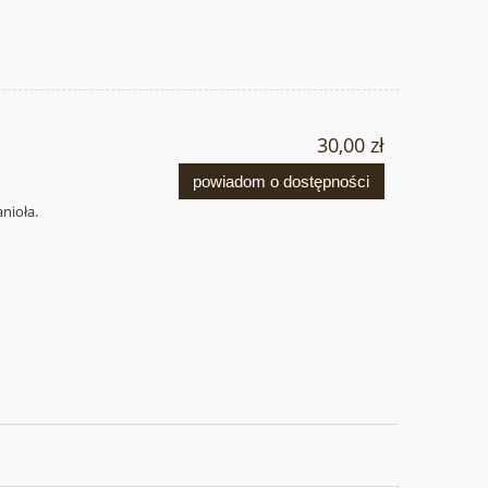
30,00 zł
powiadom o dostępności
nioła.