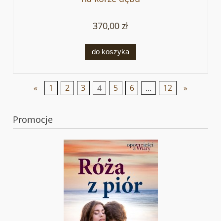
370,00 zł
do koszyka
«
1
2
3
4
5
6
...
12
»
Promocje