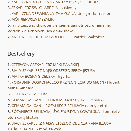
KAPLICZKA RZEŹBIONA Z MATKĄ BOŻĄ Z LOURDES
SZKAPLERZ ŚW. CHARBELA - sukienny
KAPLICZKA DREWNIANA- ZAMYKANA- do ogrodu - na dom
MÓJ PIERWSZY MSZALIK
Jak przeżywać chorobę, cierpienie, samotność, umieranie.
Poradnik dla chorych i ich opiekunów
ANTONI GAUDI - BOŻY ARCHITEKT - Patrick Sbalchiero
Bestsellery
CZERWONY SZKAPLERZ MĘKI PAŃSKIEJ
BIAŁY SZKAPLERZ NAJSŁODSZEGO SERCA JEZUSA
MATKA BOSKA GIDELSKA - figurka
PORADNIK DOSKONAŁEGO PRZYLGNIĘCIA DO MARYI - Hubert
Maria Gebhard
ZIELONY SZKAPLERZ
GEMMA GALGANI - RELIKWIA - DZIESIĄTKA RÓŻAŃCA
GEMMA GALGANI - RÓŻANIEC Z RELIKWIĄ czarny z etui
RÓŻANIEC Z RELIKWIĄ - ŚW. FAUSTYNA KOWALSKA - komplet z
etui i certyfikatem
BIAŁY SZKAPLERZ NAJŚWIĘTSZEGO OBLICZA PANA JEZUSA
św. CHARBEL - modlitewnik