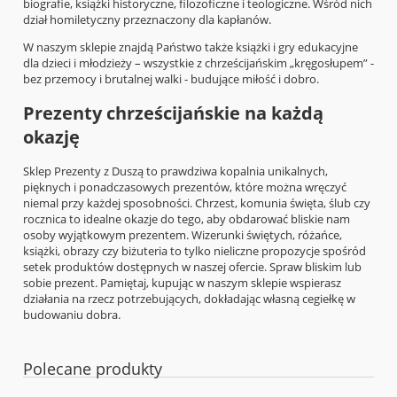
biografie, książki historyczne, filozoficzne i teologiczne. Wśród nich
dział homiletyczny przeznaczony dla kapłanów.
W naszym sklepie znajdą Państwo także książki i gry edukacyjne
dla dzieci i młodzieży – wszystkie z chrześcijańskim „kręgosłupem” -
bez przemocy i brutalnej walki - budujące miłość i dobro.
Prezenty chrześcijańskie na każdą
okazję
Sklep Prezenty z Duszą to prawdziwa kopalnia unikalnych,
pięknych i ponadczasowych prezentów, które można wręczyć
niemal przy każdej sposobności. Chrzest, komunia święta, ślub czy
rocznica to idealne okazje do tego, aby obdarować bliskie nam
osoby wyjątkowym prezentem. Wizerunki świętych, różańce,
książki, obrazy czy biżuteria to tylko nieliczne propozycje spośród
setek produktów dostępnych w naszej ofercie. Spraw bliskim lub
sobie prezent. Pamiętaj, kupując w naszym sklepie wspierasz
działania na rzecz potrzebujących, dokładając własną cegiełkę w
budowaniu dobra.
Polecane produkty