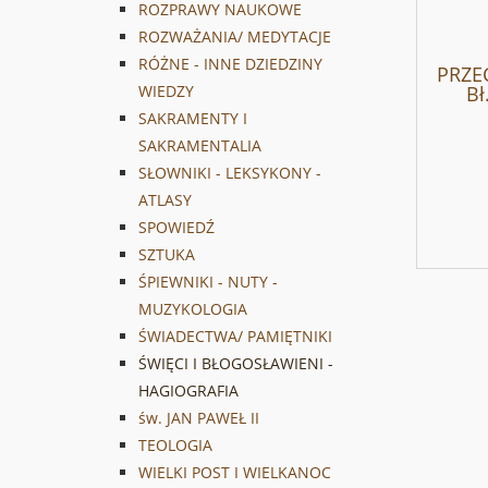
ROZPRAWY NAUKOWE
ROZWAŻANIA/ MEDYTACJE
RÓŻNE - INNE DZIEDZINY
PRZE
Bł
WIEDZY
SAKRAMENTY I
SAKRAMENTALIA
SŁOWNIKI - LEKSYKONY -
ATLASY
SPOWIEDŹ
SZTUKA
ŚPIEWNIKI - NUTY -
MUZYKOLOGIA
ŚWIADECTWA/ PAMIĘTNIKI
ŚWIĘCI I BŁOGOSŁAWIENI -
HAGIOGRAFIA
św. JAN PAWEŁ II
TEOLOGIA
WIELKI POST I WIELKANOC