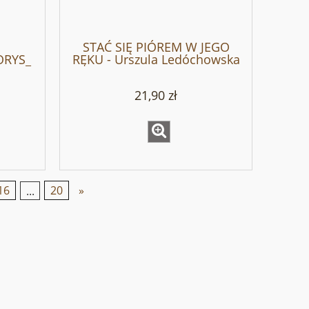
STAĆ SIĘ PIÓREM W JEGO
ORYS_
RĘKU - Urszula Ledóchowska
WY
21,90 zł
16
...
20
»