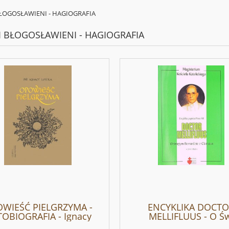
BŁOGOSŁAWIENI - HAGIOGRAFIA
 I BŁOGOSŁAWIENI - HAGIOGRAFIA
WIEŚĆ PIELGRZYMA -
ENCYKLIKA DOCT
OBIOGRAFIA - Ignacy
MELLIFLUUS - O Ś
Loyola
Bernardzie - Pius X