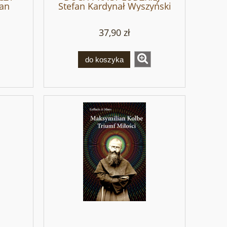
fan
Stefan Kardynał Wyszyński
i
37,90 zł
do koszyka