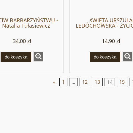
CIW BARBARZYŃSTWU -
śWIĘTA URSZULA
. Natalia Tułasiewicz
LEDÓCHOWSKA - ŻYCI
NOWENNA_MODLIT
34,00 zł
14,90 zł
do koszyka
do koszyka
«
1
...
12
13
14
15