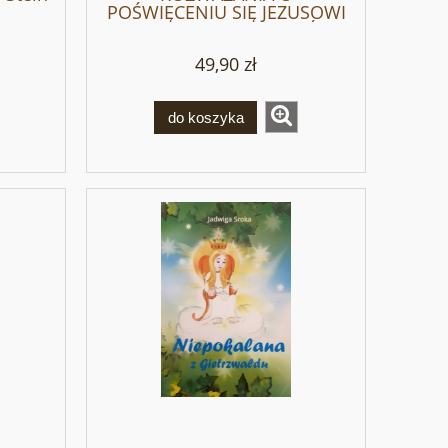
POŚWIĘCENIU SIĘ JEZUSOWI
PRZEZ MARYJĘ według Św.
Ludwika de Montfort
49,90 zł
do koszyka