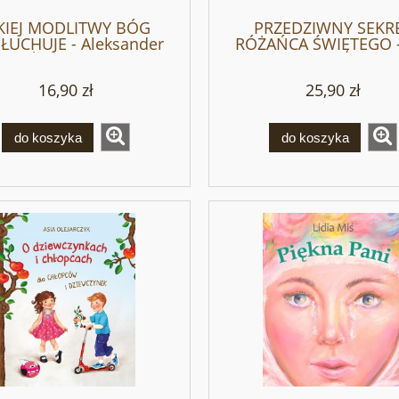
KIEJ MODLITWY BÓG
PRZEDZIWNY SEKR
ŁUCHUJE - Aleksander
RÓŻAŃCA ŚWIĘTEGO -
Żychliński
Ludwik de Montfor
16,90 zł
25,90 zł
do koszyka
do koszyka