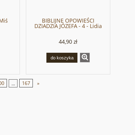
Miś
BIBLIJNE OPOWIEŚCI
DZIADZIA JÓZEFA - 4 - Lidia
Miś
44,90 zł
do koszyka
00
...
167
»