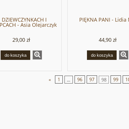
 DZIEWCZYNKACH I
PIĘKNA PANI - Lidia 
CACH - Asia Olejarczyk
29,00 zł
44,90 zł
do koszyka
do koszyka
«
1
...
96
97
98
99
1