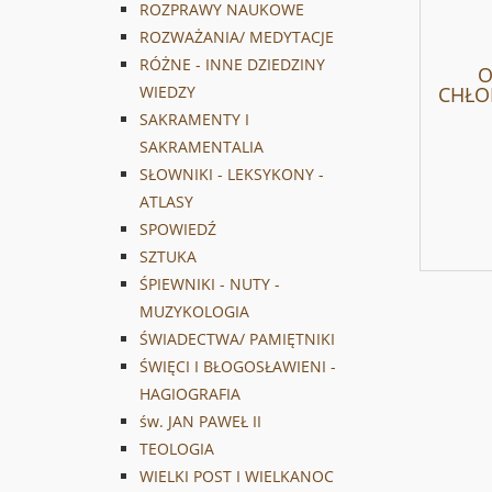
ROZPRAWY NAUKOWE
ROZWAŻANIA/ MEDYTACJE
RÓŻNE - INNE DZIEDZINY
O
CHŁOP
WIEDZY
SAKRAMENTY I
SAKRAMENTALIA
SŁOWNIKI - LEKSYKONY -
ATLASY
SPOWIEDŹ
SZTUKA
ŚPIEWNIKI - NUTY -
MUZYKOLOGIA
ŚWIADECTWA/ PAMIĘTNIKI
ŚWIĘCI I BŁOGOSŁAWIENI -
HAGIOGRAFIA
św. JAN PAWEŁ II
TEOLOGIA
WIELKI POST I WIELKANOC