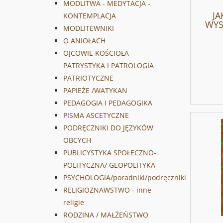
MODLITWA - MEDYTACJA -
JA
KONTEMPLACJA
WYS
MODLITEWNIKI
O ANIOŁACH
OJCOWIE KOŚCIOŁA -
PATRYSTYKA I PATROLOGIA
PATRIOTYCZNE
PAPIEŻE /WATYKAN
PEDAGOGIA I PEDAGOGIKA
PISMA ASCETYCZNE
PODRĘCZNIKI DO JĘZYKÓW
OBCYCH
PUBLICYSTYKA SPOŁECZNO-
POLITYCZNA/ GEOPOLITYKA
PSYCHOLOGIA/poradniki/podręczniki
RELIGIOZNAWSTWO - inne
religie
RODZINA / MAŁŻEŃSTWO