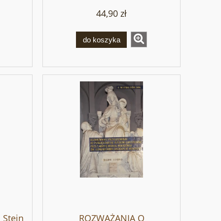
44,90 zł
do koszyka
 Stein
ROZWAŻANIA O