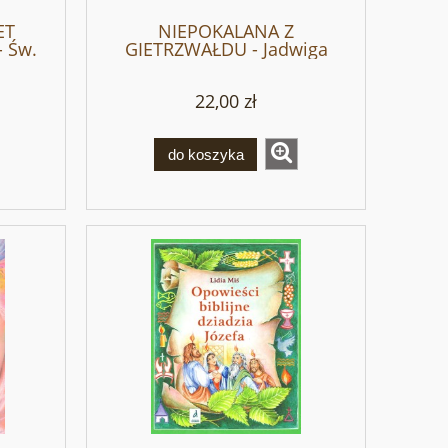
ET
NIEPOKALANA Z
 Św.
GIETRZWAŁDU - Jadwiga
t
Sroka
22,00 zł
do koszyka