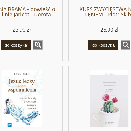
NA BRAMA - powieść o
KURS ZWYCIĘSTWA 
linie Jaricot - Dorota
LĘKIEM - Piotr Ski
Krawczyk
23,90 zł
26,90 zł
do koszyka
do koszyka