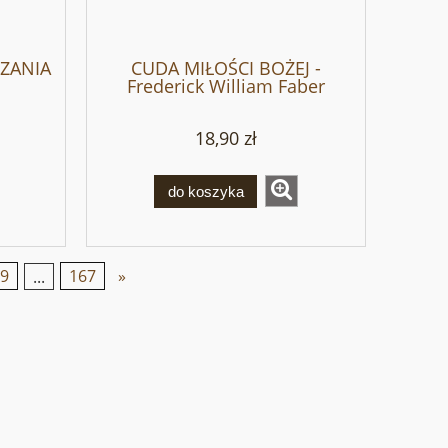
ZANIA
CUDA MIŁOŚCI BOŻEJ -
Frederick William Faber
18,90 zł
do koszyka
29
...
167
»