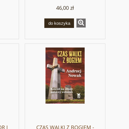
46,00 zł
do koszyka
R I
CZAS WALKI Z BOGIEM -