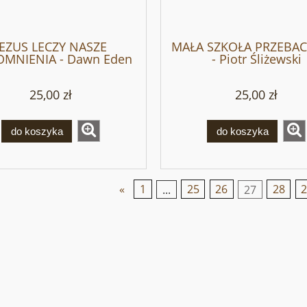
JEZUS LECZY NASZE
MAŁA SZKOŁA PRZEBAC
MNIENIA - Dawn Eden
- Piotr Śliżewski
25,00 zł
25,00 zł
do koszyka
do koszyka
«
1
...
25
26
27
28