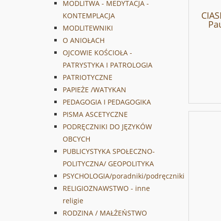
MODLITWA - MEDYTACJA -
CIAS
KONTEMPLACJA
Pau
MODLITEWNIKI
O ANIOŁACH
OJCOWIE KOŚCIOŁA -
PATRYSTYKA I PATROLOGIA
PATRIOTYCZNE
PAPIEŻE /WATYKAN
PEDAGOGIA I PEDAGOGIKA
PISMA ASCETYCZNE
PODRĘCZNIKI DO JĘZYKÓW
OBCYCH
PUBLICYSTYKA SPOŁECZNO-
POLITYCZNA/ GEOPOLITYKA
PSYCHOLOGIA/poradniki/podręczniki
RELIGIOZNAWSTWO - inne
religie
RODZINA / MAŁŻEŃSTWO