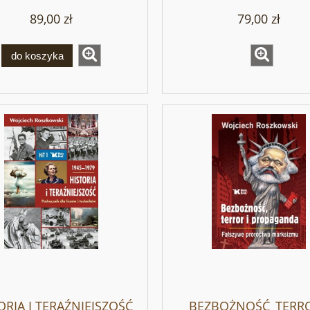
89,00 zł
79,00 zł
do koszyka
ORIA I TERAŹNIEJSZOŚĆ
BEZBOŻNOŚĆ_TERRO