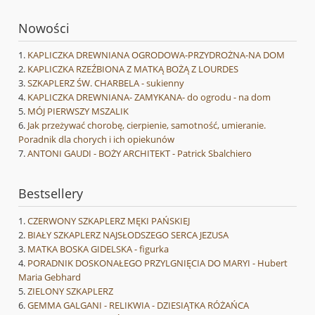
Nowości
KAPLICZKA DREWNIANA OGRODOWA-PRZYDROŻNA-NA DOM
KAPLICZKA RZEŹBIONA Z MATKĄ BOŻĄ Z LOURDES
SZKAPLERZ ŚW. CHARBELA - sukienny
KAPLICZKA DREWNIANA- ZAMYKANA- do ogrodu - na dom
MÓJ PIERWSZY MSZALIK
Jak przeżywać chorobę, cierpienie, samotność, umieranie.
Poradnik dla chorych i ich opiekunów
ANTONI GAUDI - BOŻY ARCHITEKT - Patrick Sbalchiero
Bestsellery
CZERWONY SZKAPLERZ MĘKI PAŃSKIEJ
BIAŁY SZKAPLERZ NAJSŁODSZEGO SERCA JEZUSA
MATKA BOSKA GIDELSKA - figurka
PORADNIK DOSKONAŁEGO PRZYLGNIĘCIA DO MARYI - Hubert
Maria Gebhard
ZIELONY SZKAPLERZ
GEMMA GALGANI - RELIKWIA - DZIESIĄTKA RÓŻAŃCA