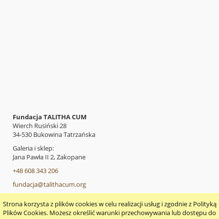
Fundacja TALITHA CUM
Wierch Rusiński 28
34-530 Bukowina Tatrzańska
Galeria i sklep:
Jana Pawła II 2, Zakopane
+48 608 343 206
fundacja@talithacum.org
Strona korzysta z plików cookies w celu realizacji usług i zgodnie z Polityką
pokaż pełną wersję strony
Plików Cookies. Możesz określić warunki przechowywania lub dostępu do