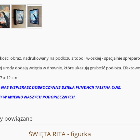
akości obraz, nadrukowany na podłożu z topoli włoskiej - specjalnie sprepar
 urody dodają wcięcia w drewnie, które ukazują grubość podłoża. Efektowny p
7 x 12 cm
 NAS WSPIERASZ DOBROCZYNNE DZIEŁA FUNDACJI TALITHA CUM.
Y W IMIENIU NASZYCH PODOPIECZNYCH.
ty powiązane
ŚWIĘTA RITA - figurka