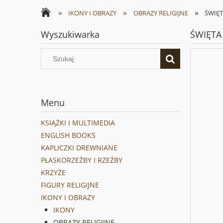
»
»
»
IKONY I OBRAZY
OBRAZY RELIGIJNE
ŚWIĘTA
Wyszukiwarka
ŚWIĘTA 
Menu
KSIĄŻKI I MULTIMEDIA
ENGLISH BOOKS
KAPLICZKI DREWNIANE
PŁASKORZEŹBY I RZEŹBY
KRZYŻE
FIGURY RELIGIJNE
IKONY I OBRAZY
IKONY
OBRAZY RELIGIJNE