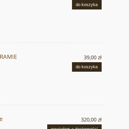
do koszyka
 RAMIE
39,00 zł
do koszyka
le
320,00 zł
powiadom o dostępności