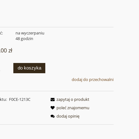
ć:
na wyczerpaniu
:
48 godzin
,00 zł
do koszyka
.
dodaj do przechowalni
ktu:
F0CE-1213C
zapytaj o produkt
poleć znajomemu
dodaj opinię