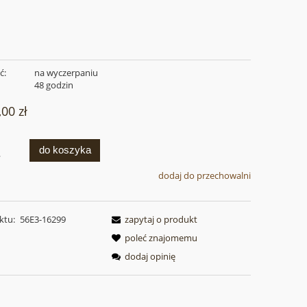
ć:
na wyczerpaniu
:
48 godzin
,00 zł
do koszyka
.
dodaj do przechowalni
ktu:
56E3-16299
zapytaj o produkt
poleć znajomemu
dodaj opinię