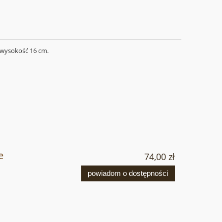
 wysokość 16 cm.
e
74,00 zł
powiadom o dostępności