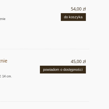
54,00 zł
do koszyka
znie
znie
45,00 zł
powiadom o dostępności
ć 14
cm.