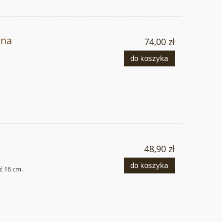
ana
74,00 zł
do koszyka
48,90 zł
do koszyka
ć 16
cm.