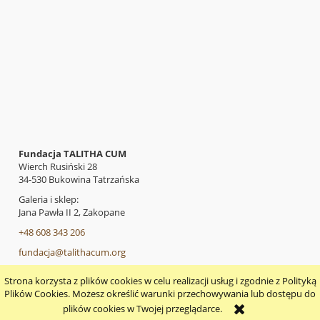
Fundacja TALITHA CUM
Wierch Rusiński 28
34-530 Bukowina Tatrzańska
Galeria i sklep:
Jana Pawła II 2, Zakopane
+48 608 343 206
fundacja@talithacum.org
Strona korzysta z plików cookies w celu realizacji usług i zgodnie z Polityką
pokaż pełną wersję strony
Plików Cookies. Możesz określić warunki przechowywania lub dostępu do
plików cookies w Twojej przeglądarce.
Sklep internetowy Shoper.pl