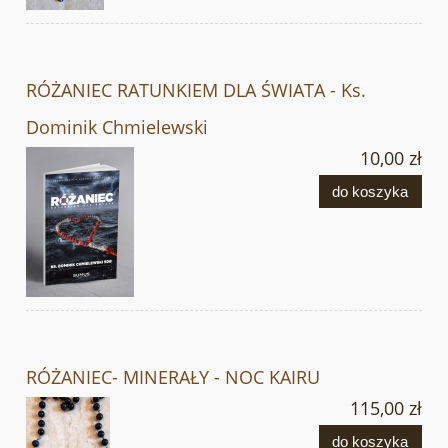
RÓŻANIEC RATUNKIEM DLA ŚWIATA - Ks.
Dominik Chmielewski
10,00 zł
do koszyka
RÓŻANIEC- MINERAŁY - NOC KAIRU
115,00 zł
do koszyka