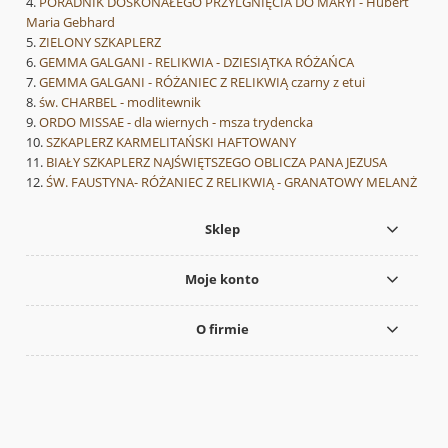
PORADNIK DOSKONAŁEGO PRZYLGNIĘCIA DO MARYI - Hubert
Maria Gebhard
ZIELONY SZKAPLERZ
GEMMA GALGANI - RELIKWIA - DZIESIĄTKA RÓŻAŃCA
GEMMA GALGANI - RÓŻANIEC Z RELIKWIĄ czarny z etui
św. CHARBEL - modlitewnik
ORDO MISSAE - dla wiernych - msza trydencka
SZKAPLERZ KARMELITAŃSKI HAFTOWANY
BIAŁY SZKAPLERZ NAJŚWIĘTSZEGO OBLICZA PANA JEZUSA
ŚW. FAUSTYNA- RÓŻANIEC Z RELIKWIĄ - GRANATOWY MELANŻ
Sklep
Moje konto
O firmie