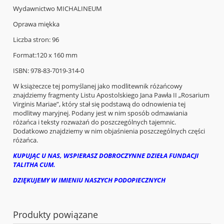
Wydawnictwo MICHALINEUM
Oprawa miękka
Liczba stron: 96
Format:120 x 160 mm
ISBN: 978-83-7019-314-0
W książeczce tej pomyślanej jako modlitewnik różańcowy
znajdziemy fragmenty Listu Apostolskiego Jana Pawła II „Rosarium
Virginis Mariae”, który stał się podstawą do odnowienia tej
modlitwy maryjnej. Podany jest w nim sposób odmawiania
różańca i teksty rozważań do poszczególnych tajemnic.
Dodatkowo znajdziemy w nim objaśnienia poszczególnych części
różańca.
KUPUJĄC U NAS, WSPIERASZ DOBROCZYNNE DZIEŁA FUNDACJI
TALITHA CUM.
DZIĘKUJEMY W IMIENIU NASZYCH PODOPIECZNYCH
Produkty powiązane