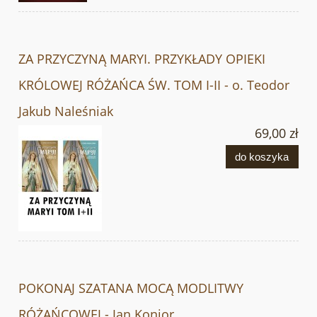
ZA PRZYCZYNĄ MARYI. PRZYKŁADY OPIEKI
KRÓLOWEJ RÓŻAŃCA ŚW. TOM I-II - o. Teodor
Jakub Naleśniak
69,00 zł
do koszyka
POKONAJ SZATANA MOCĄ MODLITWY
RÓŻAŃCOWEJ - Jan Konior