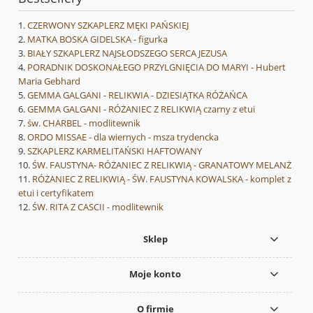
CZERWONY SZKAPLERZ MĘKI PAŃSKIEJ
MATKA BOSKA GIDELSKA - figurka
BIAŁY SZKAPLERZ NAJSŁODSZEGO SERCA JEZUSA
PORADNIK DOSKONAŁEGO PRZYLGNIĘCIA DO MARYI - Hubert
Maria Gebhard
GEMMA GALGANI - RELIKWIA - DZIESIĄTKA RÓŻAŃCA
GEMMA GALGANI - RÓŻANIEC Z RELIKWIĄ czarny z etui
św. CHARBEL - modlitewnik
ORDO MISSAE - dla wiernych - msza trydencka
SZKAPLERZ KARMELITAŃSKI HAFTOWANY
ŚW. FAUSTYNA- RÓŻANIEC Z RELIKWIĄ - GRANATOWY MELANŻ
RÓŻANIEC Z RELIKWIĄ - ŚW. FAUSTYNA KOWALSKA - komplet z
etui i certyfikatem
ŚW. RITA Z CASCII - modlitewnik
Sklep
Moje konto
O firmie