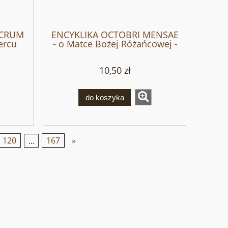
ACRUM
ENCYKLIKA OCTOBRI MENSAE
ercu
- o Matce Bożej Różańcowej -
Leon XIII
10,50 zł
do koszyka
120
...
167
»