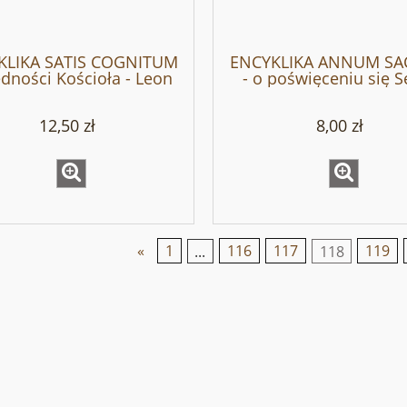
KLIKA SATIS COGNITUM
ENCYKLIKA ANNUM S
edności Kościoła - Leon
- o poświęceniu się S
XIII
Jezusa - Leon XIII
12,50 zł
8,00 zł
«
1
...
116
117
118
119