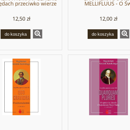
łędach przeciwko wierze
MELLIFLUUS - O Ś
- Pius XII
Bernardzie - Pius X
12,50 zł
12,00 zł
do koszyka
do koszyka