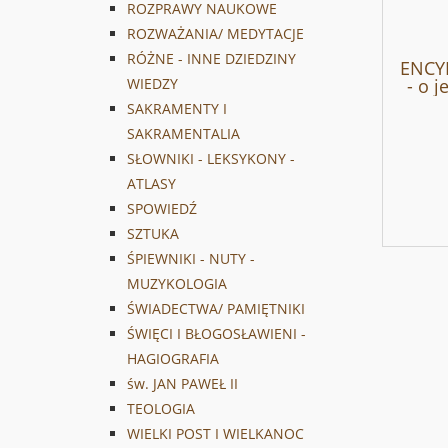
ROZPRAWY NAUKOWE
ROZWAŻANIA/ MEDYTACJE
RÓŻNE - INNE DZIEDZINY
ENCY
- o j
WIEDZY
SAKRAMENTY I
SAKRAMENTALIA
SŁOWNIKI - LEKSYKONY -
ATLASY
SPOWIEDŹ
SZTUKA
ŚPIEWNIKI - NUTY -
MUZYKOLOGIA
ŚWIADECTWA/ PAMIĘTNIKI
ŚWIĘCI I BŁOGOSŁAWIENI -
HAGIOGRAFIA
św. JAN PAWEŁ II
TEOLOGIA
WIELKI POST I WIELKANOC