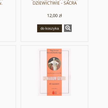
w.
DZIEWICTWIE - SACRA
II
VIRGINITAS - PIUS XII
12,00 zł
do koszyka