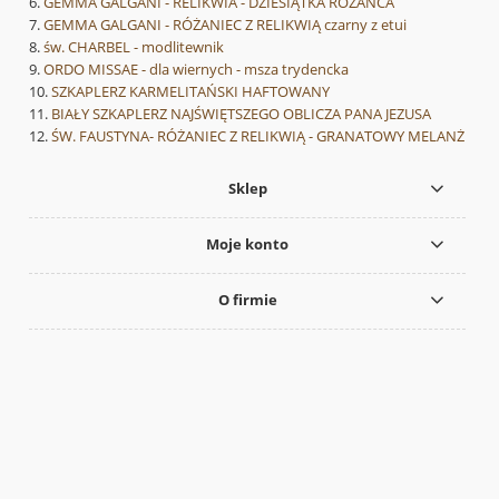
GEMMA GALGANI - RELIKWIA - DZIESIĄTKA RÓŻAŃCA
GEMMA GALGANI - RÓŻANIEC Z RELIKWIĄ czarny z etui
św. CHARBEL - modlitewnik
ORDO MISSAE - dla wiernych - msza trydencka
SZKAPLERZ KARMELITAŃSKI HAFTOWANY
BIAŁY SZKAPLERZ NAJŚWIĘTSZEGO OBLICZA PANA JEZUSA
ŚW. FAUSTYNA- RÓŻANIEC Z RELIKWIĄ - GRANATOWY MELANŻ
Sklep
Moje konto
O firmie