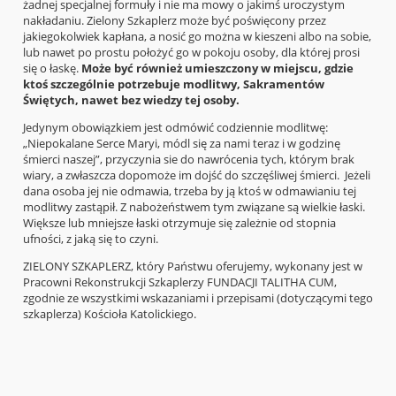
żadnej specjalnej formuły i nie ma mowy o jakimś uroczystym
nakładaniu. Zielony Szkaplerz może być poświęcony przez
jakiegokolwiek kapłana, a nosić go można w kieszeni albo na sobie,
lub nawet po prostu położyć go w pokoju osoby, dla której prosi
się o łaskę.
Może być również umieszczony w miejscu, gdzie
ktoś szczególnie potrzebuje modlitwy, Sakramentów
Świętych, nawet bez wiedzy tej osoby.
Jedynym obowiązkiem jest odmówić codziennie modlitwę:
„Niepokalane Serce Maryi, módl się za nami teraz i w godzinę
śmierci naszej”, przyczynia sie do nawrócenia tych, którym brak
wiary, a zwłaszcza dopomoże im dojść do szczęśliwej śmierci. Jeżeli
dana osoba jej nie odmawia, trzeba by ją ktoś w odmawianiu tej
modlitwy zastąpił. Z nabożeństwem tym związane są wielkie łaski.
Większe lub mniejsze łaski otrzymuje się zależnie od stopnia
ufności, z jaką się to czyni.
ZIELONY SZKAPLERZ, który Państwu oferujemy, wykonany jest w
Pracowni Rekonstrukcji Szkaplerzy FUNDACJI TALITHA CUM,
zgodnie ze wszystkimi wskazaniami i przepisami (dotyczącymi tego
szkaplerza) Kościoła Katolickiego.