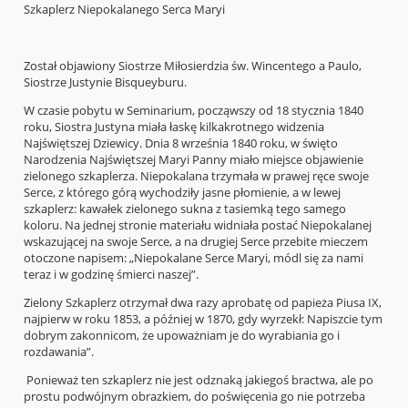
Szkaplerz Niepokalanego Serca Maryi
Został objawiony Siostrze Miłosierdzia św. Wincentego a Paulo,
Siostrze Justynie Bisqueyburu.
W czasie pobytu w Seminarium, począwszy od 18 stycznia 1840
roku, Siostra Justyna miała łaskę kilkakrotnego widzenia
Najświętszej Dziewicy. Dnia 8 września 1840 roku, w święto
Narodzenia Najświętszej Maryi Panny miało miejsce objawienie
zielonego szkaplerza. Niepokalana trzymała w prawej ręce swoje
Serce, z którego górą wychodziły jasne płomienie, a w lewej
szkaplerz: kawałek zielonego sukna z tasiemką tego samego
koloru. Na jednej stronie materiału widniała postać Niepokalanej
wskazującej na swoje Serce, a na drugiej Serce przebite mieczem
otoczone napisem: „Niepokalane Serce Maryi, módl się za nami
teraz i w godzinę śmierci naszej”.
Zielony Szkaplerz otrzymał dwa razy aprobatę od papieża Piusa IX,
najpierw w roku 1853, a później w 1870, gdy wyrzekł: Napiszcie tym
dobrym zakonnicom, że upoważniam je do wyrabiania go i
rozdawania”.
Ponieważ ten szkaplerz nie jest odznaką jakiegoś bractwa, ale po
prostu podwójnym obrazkiem, do poświęcenia go nie potrzeba