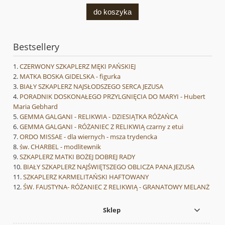
do koszyka
Bestsellery
CZERWONY SZKAPLERZ MĘKI PAŃSKIEJ
MATKA BOSKA GIDELSKA - figurka
BIAŁY SZKAPLERZ NAJSŁODSZEGO SERCA JEZUSA
PORADNIK DOSKONAŁEGO PRZYLGNIĘCIA DO MARYI - Hubert
Maria Gebhard
GEMMA GALGANI - RELIKWIA - DZIESIĄTKA RÓŻAŃCA
GEMMA GALGANI - RÓŻANIEC Z RELIKWIĄ czarny z etui
ORDO MISSAE - dla wiernych - msza trydencka
św. CHARBEL - modlitewnik
SZKAPLERZ MATKI BOŻEJ DOBREJ RADY
BIAŁY SZKAPLERZ NAJŚWIĘTSZEGO OBLICZA PANA JEZUSA
SZKAPLERZ KARMELITAŃSKI HAFTOWANY
ŚW. FAUSTYNA- RÓŻANIEC Z RELIKWIĄ - GRANATOWY MELANŻ
Sklep