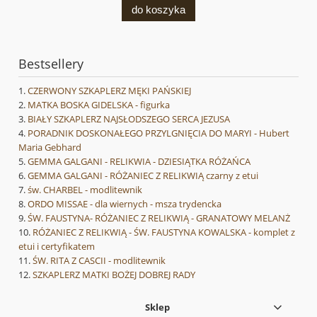
do koszyka
Bestsellery
CZERWONY SZKAPLERZ MĘKI PAŃSKIEJ
MATKA BOSKA GIDELSKA - figurka
BIAŁY SZKAPLERZ NAJSŁODSZEGO SERCA JEZUSA
PORADNIK DOSKONAŁEGO PRZYLGNIĘCIA DO MARYI - Hubert
Maria Gebhard
GEMMA GALGANI - RELIKWIA - DZIESIĄTKA RÓŻAŃCA
GEMMA GALGANI - RÓŻANIEC Z RELIKWIĄ czarny z etui
św. CHARBEL - modlitewnik
ORDO MISSAE - dla wiernych - msza trydencka
ŚW. FAUSTYNA- RÓŻANIEC Z RELIKWIĄ - GRANATOWY MELANŻ
RÓŻANIEC Z RELIKWIĄ - ŚW. FAUSTYNA KOWALSKA - komplet z
etui i certyfikatem
ŚW. RITA Z CASCII - modlitewnik
SZKAPLERZ MATKI BOŻEJ DOBREJ RADY
Sklep