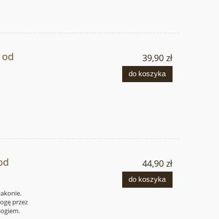
 od
39,90 zł
do koszyka
od
44,90 zł
do koszyka
zakonie.
rogę przez
Bogiem.