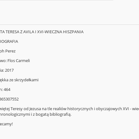
ĘTA TERESA Z AVILA I XVI-WIECZNA HISZPANIA
BIOGRAFIA
eph Perez
o: Flos Carmeli
a: 2017
kka ze skrzydełkami
n: 464
8365307552
więtej Teresy od Jezusa na tle realiów historycznych i obyczajowych XVI - w
hronologicznymi i z bogatą bibliografią.
lecamy!