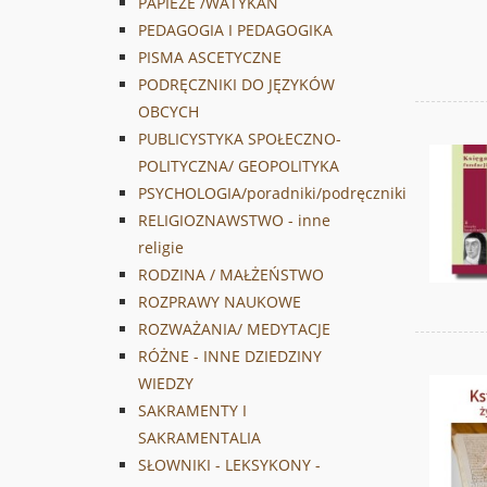
PAPIEŻE /WATYKAN
PEDAGOGIA I PEDAGOGIKA
PISMA ASCETYCZNE
PODRĘCZNIKI DO JĘZYKÓW
OBCYCH
PUBLICYSTYKA SPOŁECZNO-
POLITYCZNA/ GEOPOLITYKA
PSYCHOLOGIA/poradniki/podręczniki
RELIGIOZNAWSTWO - inne
religie
RODZINA / MAŁŻEŃSTWO
ROZPRAWY NAUKOWE
ROZWAŻANIA/ MEDYTACJE
RÓŻNE - INNE DZIEDZINY
WIEDZY
SAKRAMENTY I
SAKRAMENTALIA
SŁOWNIKI - LEKSYKONY -