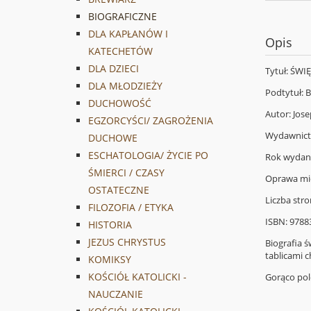
BIOGRAFICZNE
DLA KAPŁANÓW I
Opis
KATECHETÓW
DLA DZIECI
Tytuł: ŚWI
DLA MŁODZIEŻY
Podtytuł: 
DUCHOWOŚĆ
Autor: Jos
EGZORCYŚCI/ ZAGROŻENIA
Wydawnictw
DUCHOWE
ESCHATOLOGIA/ ŻYCIE PO
Rok wydani
ŚMIERCI / CZASY
Oprawa mię
OSTATECZNE
Liczba stro
FILOZOFIA / ETYKA
ISBN: 978
HISTORIA
JEZUS CHRYSTUS
Biografia ś
tablicami c
KOMIKSY
KOŚCIÓŁ KATOLICKI -
Gorąco po
NAUCZANIE