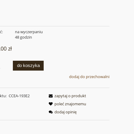
ć:
na wyczerpaniu
:
48 godzin
,00 zł
do koszyka
.
dodaj do przechowalni
ktu:
CCEA-193E2
zapytaj o produkt
poleć znajomemu
dodaj opinię