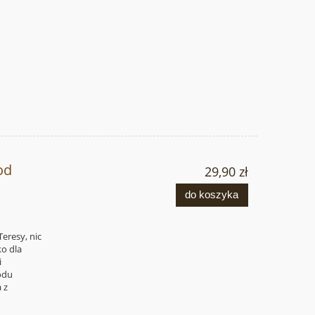
od
29,90 zł
do koszyka
Teresy, nic
ko dla
i
odu
 z