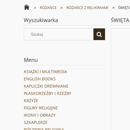
»
»
»
RÓŻAŃCE
RÓŻAŃCE Z RELIKWIAMI
ŚWIĘT
Wyszukiwarka
ŚWIĘTA
Menu
KSIĄŻKI I MULTIMEDIA
ENGLISH BOOKS
KAPLICZKI DREWNIANE
PŁASKORZEŹBY I RZEŹBY
KRZYŻE
FIGURY RELIGIJNE
IKONY I OBRAZY
SZKAPLERZE
BIŻUTERIA RELIGIJNA