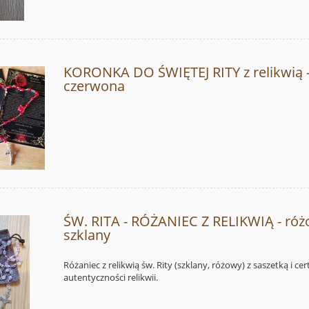
KORONKA DO ŚWIĘTEJ RITY z relikwią 
czerwona
ŚW. RITA - RÓŻANIEC Z RELIKWIĄ - ró
szklany
Różaniec z relikwią św. Rity (szklany, różowy) z saszetką i ce
autentyczności relikwii.