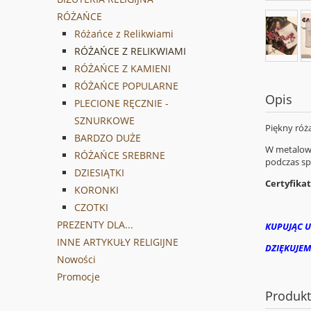
RÓŻAŃCE
Różańce z Relikwiami
RÓŻAŃCE Z RELIKWIAMI
RÓŻAŃCE Z KAMIENI
RÓŻAŃCE POPULARNE
Opis
PLECIONE RĘCZNIE -
SZNURKOWE
Piękny róża
BARDZO DUŻE
W metalowy
RÓŻAŃCE SREBRNE
podczas sp
DZIESIĄTKI
Certyfikat
KORONKI
CZOTKI
PREZENTY DLA...
KUPUJĄC U
INNE ARTYKUŁY RELIGIJNE
DZIĘKUJEM
Nowości
Promocje
Produk