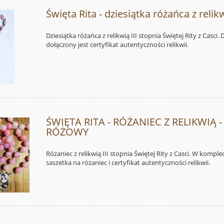
Święta Rita - dziesiątka różańca z relik
Dziesiątka różańca z relikwią III stopnia Świętej Rity z Casci.
dołączony jest certyfikat autentyczności relikwii.
ŚWIĘTA RITA - RÓŻANIEC Z RELIKWIĄ -
RÓŻOWY
Różaniec z relikwią III stopnia Świętej Rity z Casci. W komple
saszetka na różaniec i certyfikat autentyczności relikwii.