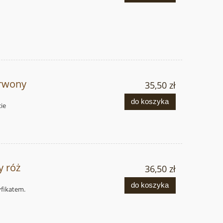
erwony
35,50 zł
do koszyka
cie
y róż
36,50 zł
do koszyka
tyfikatem.