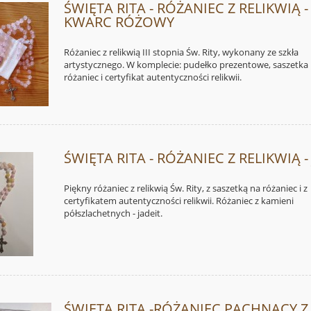
ŚWIĘTA RITA - RÓŻANIEC Z RELIKWIĄ -
KWARC RÓŻOWY
Różaniec z relikwią III stopnia Św. Rity, wykonany ze szkła
artystycznego. W komplecie: pudełko prezentowe, saszetka
różaniec i certyfikat autentyczności relikwii.
ŚWIĘTA RITA - RÓŻANIEC Z RELIKWIĄ - 
Piękny różaniec z relikwią Św. Rity, z saszetką na różaniec i z
certyfikatem autentyczności relikwii. Różaniec z kamieni
półszlachetnych - jadeit.
ŚWIĘTA RITA -RÓŻANIEC PACHNĄCY Z