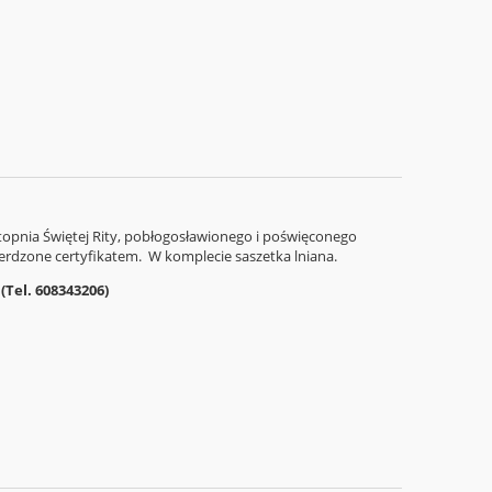
stopnia Świętej Rity, pobłogosławionego i poświęconego
erdzone certyfikatem. W komplecie saszetka lniana.
(Tel. 608343206)