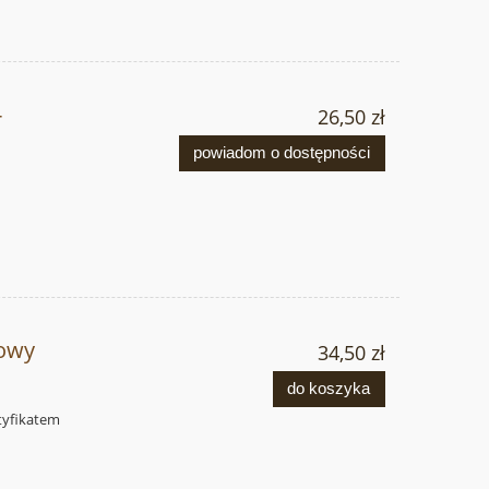
-
26,50 zł
powiadom o dostępności
żowy
34,50 zł
do koszyka
rtyfikatem