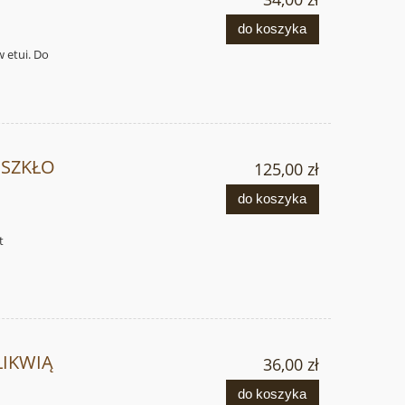
do koszyka
w etui. Do
- SZKŁO
125,00 zł
do koszyka
t
LIKWIĄ
36,00 zł
do koszyka