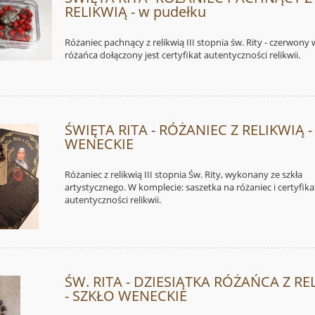
RELIKWIĄ - w pudełku
Różaniec pachnący z relikwią III stopnia św. Rity - czerwony 
różańca dołączony jest certyfikat autentyczności relikwii.
ŚWIĘTA RITA - RÓŻANIEC Z RELIKWIĄ 
WENECKIE
Różaniec z relikwią III stopnia Św. Rity, wykonany ze szkła
artystycznego. W komplecie: saszetka na różaniec i certyfika
autentyczności relikwii.
ŚW. RITA - DZIESIĄTKA RÓŻAŃCA Z RE
- SZKŁO WENECKIE