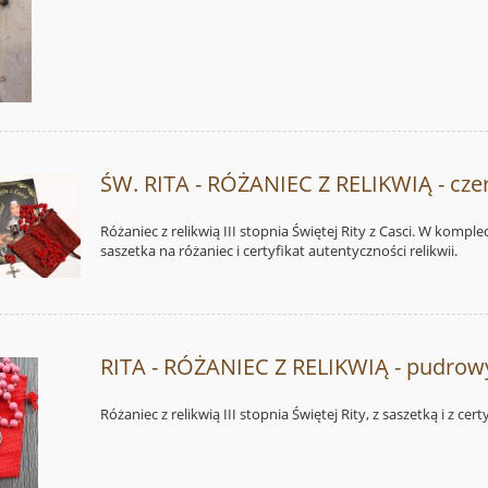
ŚW. RITA - RÓŻANIEC Z RELIKWIĄ - cz
Różaniec z relikwią III stopnia Świętej Rity z Casci. W komple
saszetka na różaniec i certyfikat autentyczności relikwii.
RITA - RÓŻANIEC Z RELIKWIĄ - pudrow
Różaniec z relikwią III stopnia Świętej Rity, z saszetką i z cer