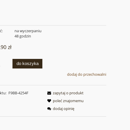
ć:
na wyczerpaniu
:
48 godzin
,90 zł
do koszyka
.
dodaj do przechowalni
ktu:
F9BB-4254F
zapytaj o produkt
poleć znajomemu
dodaj opinię