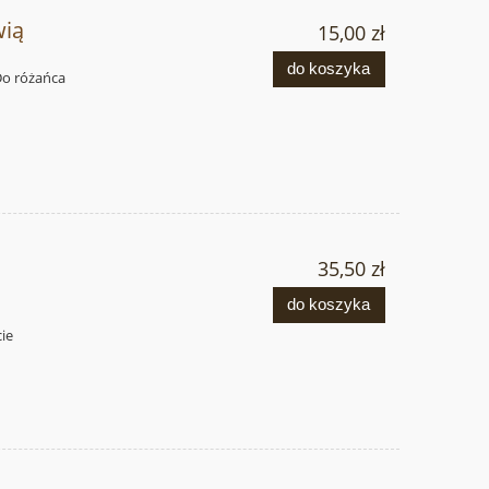
wią
15,00 zł
do koszyka
 Do różańca
35,50 zł
do koszyka
cie