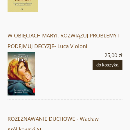
W OBJĘCIACH MARYI. ROZWIĄZUJ PROBLEMY I
PODEJMUJ DECYZJE- Luca Violoni
25,00 zł
do koszyka
ROZEZNAWANIE DUCHOWE - Wacław
Królikowski SJ