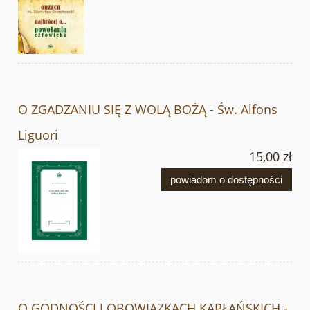
O ZGADZANIU SIĘ Z WOLĄ BOŻĄ - Św. Alfons
Liguori
15,00 zł
powiadom o dostępności
O GODNOŚCI I OBOWIĄZKACH KAPŁAŃSKICH -