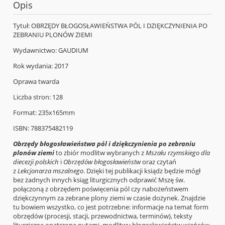
Opis
Tytuł: OBRZĘDY BŁOGOSŁAWIEŃSTWA PÓL I DZIĘKCZYNIENIA PO
ZEBRANIU PLONÓW ZIEMI
Wydawnictwo: GAUDIUM
Rok wydania: 2017
Oprawa twarda
Liczba stron: 128
Format: 235x165mm
ISBN: 788375482119
Obrzędy błogosławieństwa pól i dziękczynienia po zebraniu
plonów ziemi
to zbiór modlitw wybranych z
Mszału rzymskiego dla
diecezji polskich
i
Obrzędów błogosławieństw
oraz czytań
z
Lekcjonarza mszalnego
. Dzięki tej publikacji ksiądz będzie mógł
bez żadnych innych ksiąg liturgicznych odprawić Mszę św.
połączoną z obrzędem poświęcenia pól czy nabożeństwem
dziękczynnym za zebrane plony ziemi w czasie dożynek. Znajdzie
tu bowiem wszystko, co jest potrzebne: informacje na temat form
obrzędów (procesji, stacji, przewodnictwa, terminów), teksty