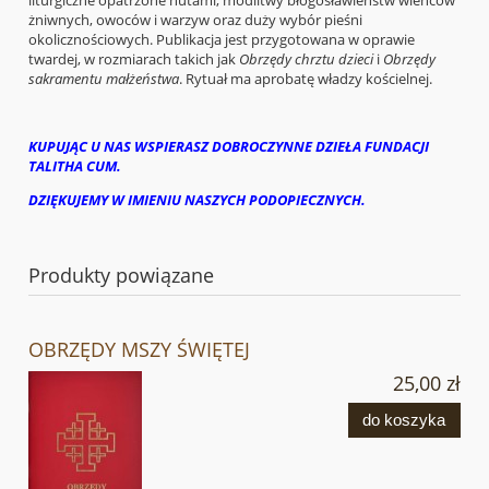
liturgiczne opatrzone nutami, modlitwy błogosławieństw wieńców
żniwnych, owoców i warzyw oraz duży wybór pieśni
okolicznościowych. Publikacja jest przygotowana w oprawie
twardej, w rozmiarach takich jak
Obrzędy chrztu dzieci
i
Obrzędy
sakramentu małżeństwa
. Rytuał ma aprobatę władzy kościelnej.
KUPUJĄC U NAS WSPIERASZ DOBROCZYNNE DZIEŁA FUNDACJI
TALITHA CUM.
DZIĘKUJEMY W IMIENIU NASZYCH PODOPIECZNYCH.
Produkty powiązane
OBRZĘDY MSZY ŚWIĘTEJ
25,00 zł
do koszyka