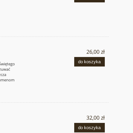
26,00 zł
do koszyka
Świętego
czuwać
zcza
chumenom
32,00 zł
do koszyka