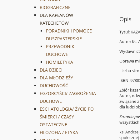
BIOGRAFICZNE
DLA KAPŁANÓW I
Opis
KATECHETÓW
PORADNIKI I POMOCE
Tytuł: KAZ
DUSZPASTERSKIE
Autor: Ks. 
PRZEWODNIKI
Wydawnic
DUCHOWE
Oprawa mi
HOMILETYKA
DLA DZIECI
Liczba stro
DLA MŁODZIEŻY
ISBN: 978
DUCHOWOŚĆ
Zbiór kaza
EGZORCYŚCI/ ZAGROŻENIA
Autor, odwo
DUCHOWE
związane z
dla ludzi o
ESCHATOLOGIA/ ŻYCIE PO
Kazania pa
ŚMIERCI / CZASY
wszystkich
OSTATECZNE
ks. Andrzej
FILOZOFIA / ETYKA
społecznej 