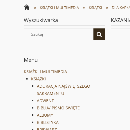
»
»
»
KSIĄŻKI I MULTIMEDIA
KSIĄŻKI
DLA KAPŁ
Wyszukiwarka
KAZANIA
Menu
KSIĄŻKI I MULTIMEDIA
KSIĄŻKI
ADORACJA NAJŚWIĘTSZEGO
SAKRAMENTU
ADWENT
BIBLIA/ PISMO ŚWIĘTE
ALBUMY
BIBLISTYKA
BREWIARZ