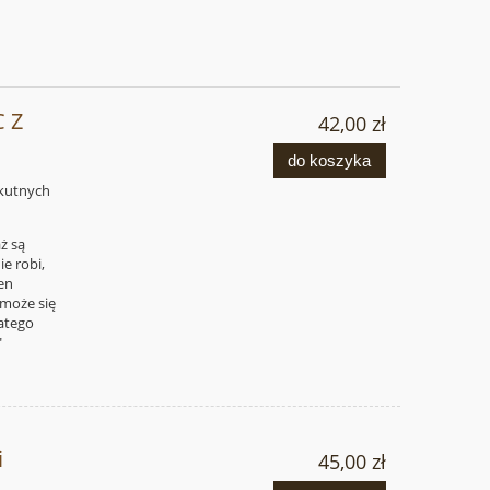
 Z
42,00 zł
do koszyka
okutnych
ż są
e robi,
ten
 może się
latego
"
i
45,00 zł