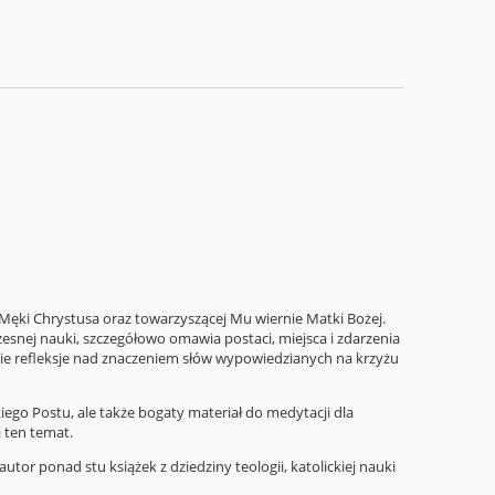
Męki Chrystusa oraz towarzyszącej Mu wiernie Matki Bożej.
czesnej nauki, szczegółowo omawia postaci, miejsca i zdarzenia
okie refleksje nad znaczeniem słów wypowiedzianych na krzyżu
ego Postu, ale także bogaty materiał do medytacji dla
 ten temat.
utor ponad stu książek z dziedziny teologii, katolickiej nauki