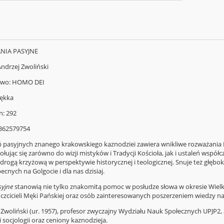
ANIA PASYJNE
Andrzej Zwoliński
two: HOMO DEI
ękka
n: 292
8362579754
ń pasyjnych znanego krakowskiego kaznodziei zawiera wnikliwe rozważania 
łując się zarówno do wizji mistyków i Tradycji Kościoła, jak i ustaleń współ
 drogą krzyżową w perspektywie historycznej i teologicznej. Snuje też głęb
becnych na Golgocie i dla nas dzisiaj.
syjne
stanowią nie tylko znakomitą pomoc w posłudze słowa w okresie Wielki
 czcicieli Męki Pańskiej oraz osób zainteresowanych poszerzeniem wiedzy na
 Zwoliński (ur. 1957), profesor zwyczajny Wydziału Nauk Społecznych UPJP2, a
i socjologii oraz ceniony kaznodzieja.