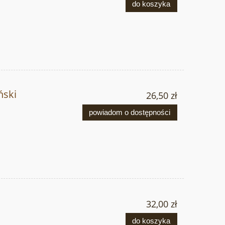
do koszyka
ński
26,50 zł
powiadom o dostępności
i
32,00 zł
do koszyka