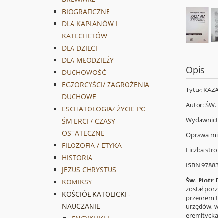
BIOGRAFICZNE
DLA KAPŁANÓW I
KATECHETÓW
DLA DZIECI
DLA MŁODZIEŻY
Opis
DUCHOWOŚĆ
EGZORCYŚCI/ ZAGROŻENIA
Tytuł: KA
DUCHOWE
Autor: ŚW.
ESCHATOLOGIA/ ŻYCIE PO
Wydawnict
ŚMIERCI / CZASY
OSTATECZNE
Oprawa mi
FILOZOFIA / ETYKA
Liczba stro
HISTORIA
ISBN 9788
JEZUS CHRYSTUS
Św. Piotr
KOMIKSY
został porz
KOŚCIÓŁ KATOLICKI -
przeorem F
NAUCZANIE
urzędów, w
eremitycka