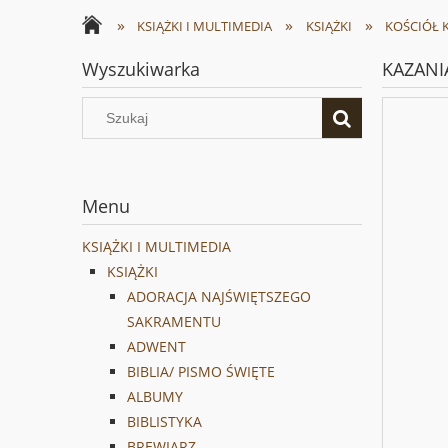
»
»
»
KSIĄŻKI I MULTIMEDIA
KSIĄŻKI
KOŚCIÓŁ K
Wyszukiwarka
KAZANIA
Menu
KSIĄŻKI I MULTIMEDIA
KSIĄŻKI
ADORACJA NAJŚWIĘTSZEGO
SAKRAMENTU
ADWENT
BIBLIA/ PISMO ŚWIĘTE
ALBUMY
BIBLISTYKA
BREWIARZ