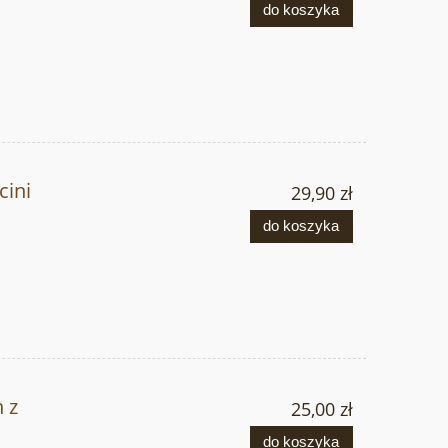
do koszyka
ini
29,90 zł
do koszyka
 z
25,00 zł
do koszyka