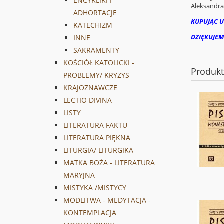
ENCYKLIKI I
Aleksandra 
ADHORTACJE
KUPUJĄC U
KATECHIZM
DZIĘKUJEM
INNE
SAKRAMENTY
KOŚCIÓŁ KATOLICKI -
Produk
PROBLEMY/ KRYZYS
KRAJOZNAWCZE
LECTIO DIVINA
LISTY
LITERATURA FAKTU
LITERATURA PIĘKNA
LITURGIA/ LITURGIKA
MATKA BOŻA - LITERATURA
MARYJNA
MISTYKA /MISTYCY
MODLITWA - MEDYTACJA -
KONTEMPLACJA