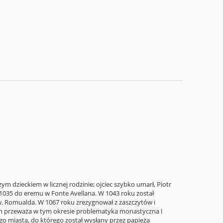
ym dzieckiem w licznej rodzinie; ojciec szybko umarł, Piotr
u 1035 do eremu w Fonte Avellana. W 1043 roku został
w. Romualda. W 1067 roku zrezygnował z zaszczytów i
łach przeważa w tym okresie problematyka monastyczna i
o miasta, do którego został wysłany przez papieża