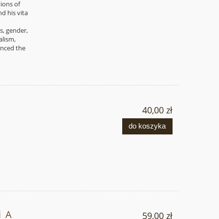
tions of
d his vita
s, gender,
alism,
enced the
40,00 zł
do koszyka
i_A
59,00 zł