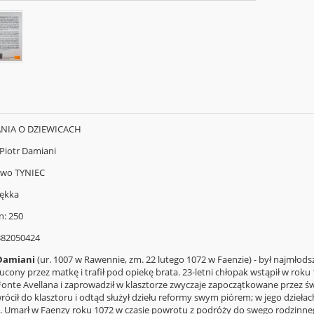
ZANIA O DZIEWICACH
 Piotr Damiani
wo TYNIEC
ękka
n: 250
382050424
 Damiani
(ur. 1007 w Rawennie, zm. 22 lutego 1072 w Faenzie) - był najmłodsz
ucony przez matkę i trafił pod opiekę brata. 23-letni chłopak wstąpił w rok
onte Avellana i zaprowadził w klasztorze zwyczaje zapoczątkowane przez ś
rócił do klasztoru i odtąd służył dziełu reformy swym piórem; w jego dzie
. Umarł w Faenzy roku 1072 w czasie powrotu z podróży do swego rodzinneg