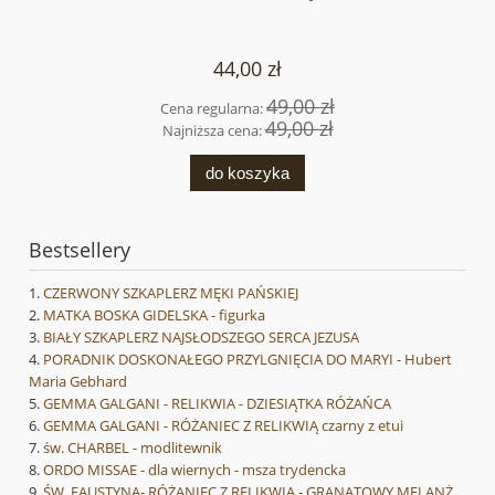
44,00 zł
49,00 zł
Cena regularna:
49,00 zł
Najniższa cena:
do koszyka
Bestsellery
CZERWONY SZKAPLERZ MĘKI PAŃSKIEJ
MATKA BOSKA GIDELSKA - figurka
BIAŁY SZKAPLERZ NAJSŁODSZEGO SERCA JEZUSA
PORADNIK DOSKONAŁEGO PRZYLGNIĘCIA DO MARYI - Hubert
Maria Gebhard
GEMMA GALGANI - RELIKWIA - DZIESIĄTKA RÓŻAŃCA
GEMMA GALGANI - RÓŻANIEC Z RELIKWIĄ czarny z etui
św. CHARBEL - modlitewnik
ORDO MISSAE - dla wiernych - msza trydencka
ŚW. FAUSTYNA- RÓŻANIEC Z RELIKWIĄ - GRANATOWY MELANŻ