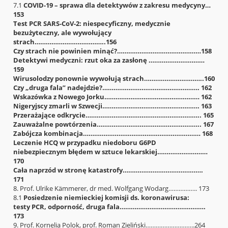
7.1
COVID-19 – sprawa dla detektywów z zakresu medycyny…
153
Test PCR SARS-CoV-2: niespecyficzny, medycznie
bezużyteczny, ale wywołujący
strach………………………………..156
Czy strach nie powinien minąć?………………………………………158
Detektywi medyczni: rzut oka za zasłonę …………………………
159
Wirusolodzy ponownie wywołują strach…………………………..160
Czy „druga fala” nadejdzie?……………………………………………. 162
Wskazówka z Nowego Jorku…………………………………………… 162
Nigeryjscy zmarli w Szwecji……………………………………………. 163
Przerażające odkrycie…………………………………………………….. 165
Zauważalne powtórzenia……………………………………………….. 167
Zabójcza kombinacja……………………………………………………… 168
Leczenie HCQ w przypadku niedoboru G6PD
niebezpiecznym błędem w sztuce lekarskiej………………………
170
Cała naprzód w stronę katastrofy…………………………………….
171
8. Prof. Ulrike Kämmerer, dr med. Wolfgang Wodarg…………….. 173
8.1
Posiedzenie niemieckiej komisji ds. koronawirusa:
testy PCR, odporność, druga fala……………………………………….
173
9. Prof. Kornelia Polok, prof. Roman Zieliński………………………..264