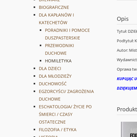
BIOGRAFICZNE
DLA KAPŁANÓW I
Opis
KATECHETÓW
PORADNIKI I POMOCE
Tytuł: DZI
DUSZPASTERSKIE
Podtytuł: 
PRZEWODNIKI
Autor: Mis
DUCHOWE
Wydawnic
HOMILETYKA
DLA DZIECI
Oprawa tw
DLA MŁODZIEŻY
KUPUJĄC U
DUCHOWOŚĆ
DZIĘKUJEM
EGZORCYŚCI/ ZAGROŻENIA
DUCHOWE
ESCHATOLOGIA/ ŻYCIE PO
Produk
ŚMIERCI / CZASY
OSTATECZNE
FILOZOFIA / ETYKA