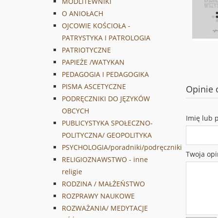
MODLITEWNIKI
O ANIOŁACH
OJCOWIE KOŚCIOŁA -
PATRYSTYKA I PATROLOGIA
PATRIOTYCZNE
PAPIEŻE /WATYKAN
PEDAGOGIA I PEDAGOGIKA
PISMA ASCETYCZNE
Opinie 
PODRĘCZNIKI DO JĘZYKÓW
OBCYCH
Imię lub 
PUBLICYSTYKA SPOŁECZNO-
POLITYCZNA/ GEOPOLITYKA
PSYCHOLOGIA/poradniki/podręczniki
Twoja opi
RELIGIOZNAWSTWO - inne
religie
RODZINA / MAŁŻEŃSTWO
ROZPRAWY NAUKOWE
ROZWAŻANIA/ MEDYTACJE