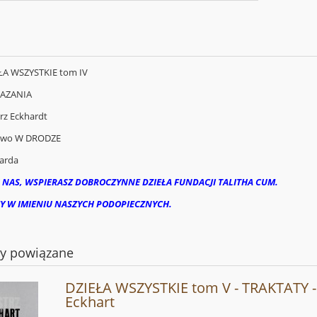
EŁA WSZYSTKIE tom IV
KAZANIA
trz Eckhardt
two W DRODZE
arda
 NAS, WSPIERASZ DOBROCZYNNE DZIEŁA FUNDACJI TALITHA CUM.
Y W IMIENIU NASZYCH PODOPIECZNYCH.
ty powiązane
DZIEŁA WSZYSTKIE tom V - TRAKTATY -
Eckhart