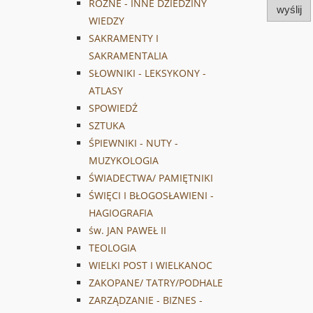
RÓŻNE - INNE DZIEDZINY
wyślij
WIEDZY
SAKRAMENTY I
SAKRAMENTALIA
SŁOWNIKI - LEKSYKONY -
ATLASY
SPOWIEDŹ
SZTUKA
ŚPIEWNIKI - NUTY -
MUZYKOLOGIA
ŚWIADECTWA/ PAMIĘTNIKI
ŚWIĘCI I BŁOGOSŁAWIENI -
HAGIOGRAFIA
św. JAN PAWEŁ II
TEOLOGIA
WIELKI POST I WIELKANOC
ZAKOPANE/ TATRY/PODHALE
ZARZĄDZANIE - BIZNES -