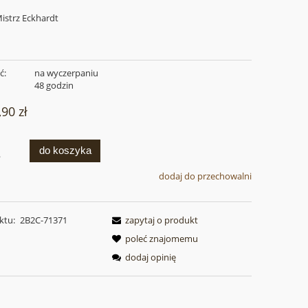
istrz Eckhardt
ć:
na wyczerpaniu
:
48 godzin
,90 zł
do koszyka
.
dodaj do przechowalni
ktu:
2B2C-71371
zapytaj o produkt
poleć znajomemu
dodaj opinię