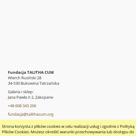
Fundacja TALITHA CUM
Wierch Rusiński 28
34-530 Bukowina Tatrzańska
Galeria i sklep:
Jana Pawła II 2, Zakopane
+48 608 343 206
fundacja@talithacum.org
Strona korzysta z plików cookies w celu realizacji usług i zgodnie z Polityką
pokaż pełną wersję strony
Plików Cookies. Możesz określić warunki przechowywania lub dostępu do